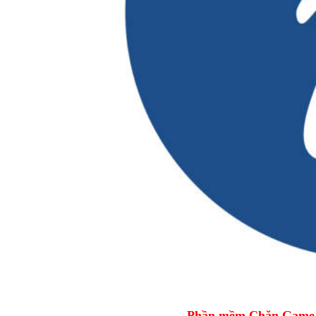
Phần mềm Chặn Game tr