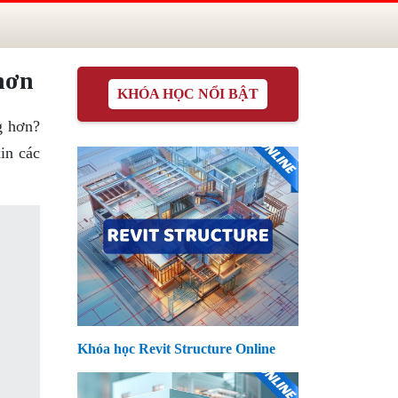
 hơn
KHÓA HỌC NỔI BẬT
g hơn?
in các
Khóa học Revit Structure Online