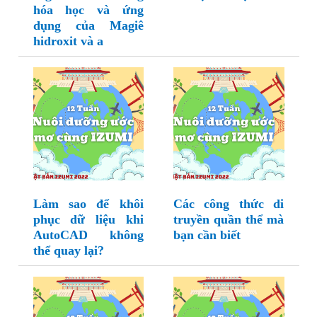
hóa học và ứng
dụng của Magiê
hidroxit và a
Làm sao để khôi
Các công thức di
phục dữ liệu khi
truyền quần thể mà
AutoCAD không
bạn cần biết
thể quay lại?