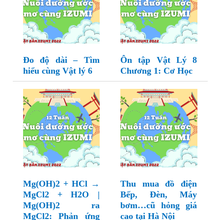
Đo độ dài – Tìm
Ôn tập Vật Lý 8
hiểu cùng Vật lý 6
Chương 1: Cơ Học
Mg(OH)2 + HCl →
Thu mua đồ điện
MgCl2 + H2O |
Bếp, Đèn, Máy
Mg(OH)2 ra
bơm…cũ hỏng giá
MgCl2: Phản ứng
cao tại Hà Nội