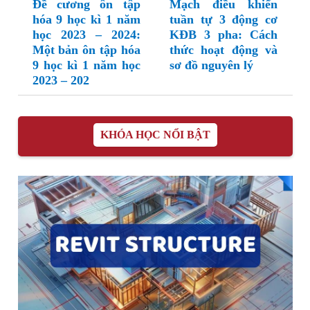
Đề cương ôn tập
Mạch điều khiển
hóa 9 học kì 1 năm
tuần tự 3 động cơ
học 2023 – 2024:
KĐB 3 pha: Cách
Một bản ôn tập hóa
thức hoạt động và
9 học kì 1 năm học
sơ đồ nguyên lý
2023 – 202
KHÓA HỌC NỔI BẬT