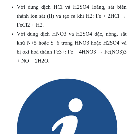
Với dung dịch HCl và H2SO4 loãng, sắt biến
thành ion sắt (II) và tạo ra khí H2: Fe + 2HCl →
FeCl2 + H2.
Với dung dịch HNO3 và H2SO4 đặc, nóng, sắt
khử N+5 hoặc S+6 trong HNO3 hoặc H2SO4 và
bị oxi hoá thành Fe3+: Fe + 4HNO3 → Fe(NO3)3
+ NO + 2H2O.