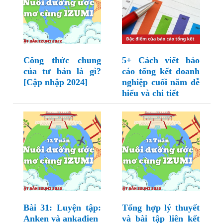
Công thức chung
5+ Cách viết báo
của tư bản là gì?
cáo tổng kết doanh
[Cập nhập 2024]
nghiệp cuối năm dễ
hiểu và chi tiết
Bài 31: Luyện tập:
Tổng hợp lý thuyết
Anken và ankađien
và bài tập liên kết