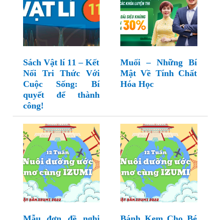
Sách Vật lí 11 – Kết
Muối – Những Bí
Nối Tri Thức Với
Mật Về Tính Chất
Cuộc Sống: Bí
Hóa Học
quyết để thành
công!
Mẫu đơn đề nghị
Bánh Kem Cho Bé