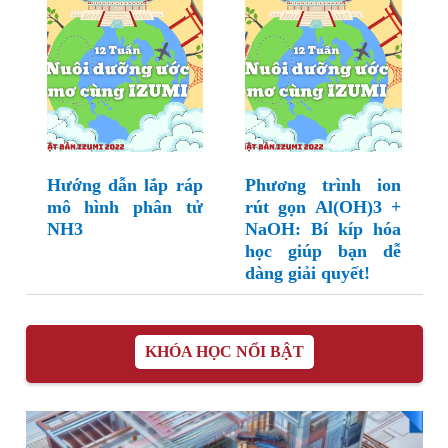
Hướng dẫn lắp ráp
Phương trình ion
mô hình phân tử
rút gọn Al(OH)3 +
NH3
NaOH: Bí kíp hóa
học giúp bạn dễ
dàng giải quyết!
KHÓA HỌC NỔI BẬT