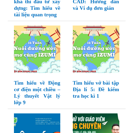
khả thi đầu tư xây
CAD: Hướng dẫn
dựng: Tìm hiểu về
và Ví dụ đơn giản
tài liệu quan trọng
Tìm hiểu về Động
Tìm hiểu vở bài tập
cơ điện một chiều –
Địa lí 5: Đề kiểm
Lý thuyết Vật lý
tra học kì 1
lớp 9