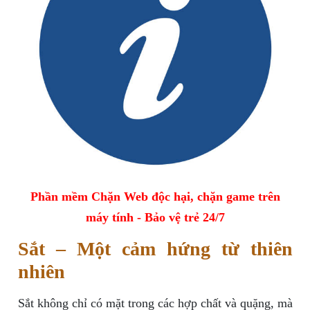
Phần mềm Chặn Web độc hại, chặn game trên
máy tính - Bảo vệ trẻ 24/7
Sắt – Một cảm hứng từ thiên
nhiên
Sắt không chỉ có mặt trong các hợp chất và quặng, mà