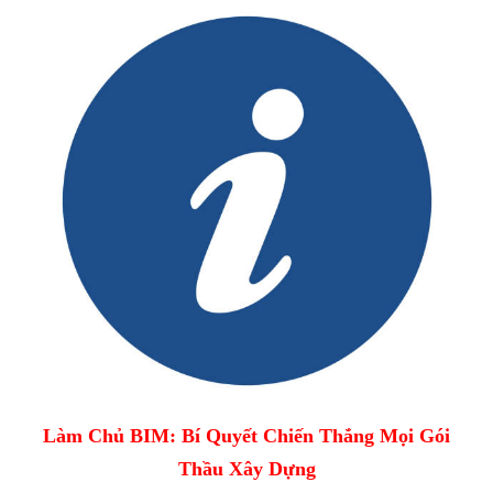
Làm Chủ BIM: Bí Quyết Chiến Thắng Mọi Gói
Thầu Xây Dựng