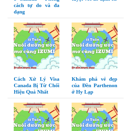
cách tự do và đa
dạng
Cách Xử Lý Visa
Khám phá vẻ đẹp
Canada Bị Từ Chối
của Đền Parthenon
Hiệu Quả Nhất
ở Hy Lạp