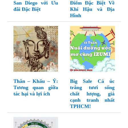
San Diego với Ưu
Điểm Đặc Biệt Về
đãi Đặc Biệt
Khí Hậu và Địa
Hình
Thân – Khẩu – Ý:
Big Sale Cá úc
Tương quan giữa
trắng tươi sống
tác hại và lợi ích
chất lượng, giá
cạnh tranh nhất
TPHCM!