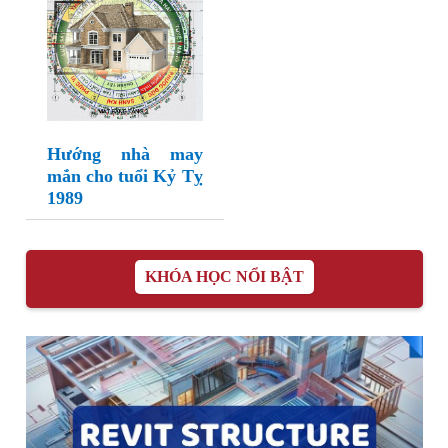
Hướng nhà may
mắn cho tuổi Kỷ Tỵ
1989
KHÓA HỌC NỔI BẬT