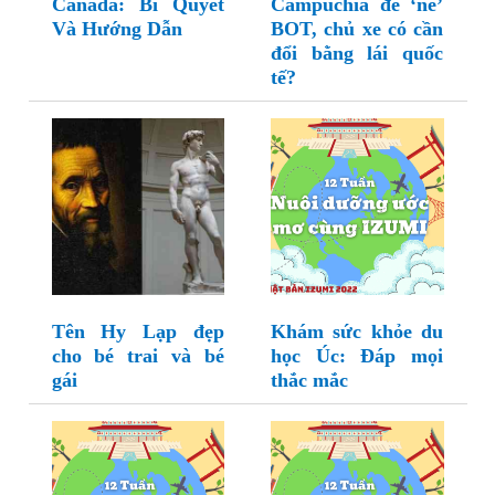
Canada: Bí Quyết
Campuchia để ‘né’
Và Hướng Dẫn
BOT, chủ xe có cần
đổi bằng lái quốc
tế?
Tên Hy Lạp đẹp
Khám sức khỏe du
cho bé trai và bé
học Úc: Đáp mọi
gái
thắc mắc