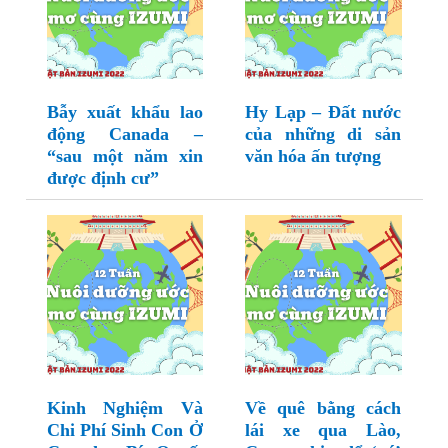
Bẫy xuất khẩu lao
Hy Lạp – Đất nước
động Canada –
của những di sản
“sau một năm xin
văn hóa ấn tượng
được định cư”
Kinh Nghiệm Và
Về quê bằng cách
Chi Phí Sinh Con Ở
lái xe qua Lào,