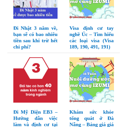
Đi Nhật 3 năm về,
Visa định cư tay
bạn sẽ có bao nhiêu
nghề Úc – Tìm hiểu
tiền sau khi trừ hết
các loại visa (Visa
chi phí?
189, 190, 491, 191)
Đi Mỹ Diện EB3 –
Khám sức khỏe
Hướng dẫn việc
tổng quát ở Đà
làm và định cư tại
Nẵng – Bảng giá giá