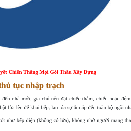
yết Chiến Thắng Mọi Gói Thầu Xây Dựng
thủ tục nhập trạch
 đến nhà mới, gia chủ nên đặt chiếc thảm, chiếu hoặc đệm
bật lửa lên để khai bếp, lan tỏa sự ấm áp đến toàn bộ ngôi nh
tốt như bếp điện (không có lửa), không nhờ người mang tha