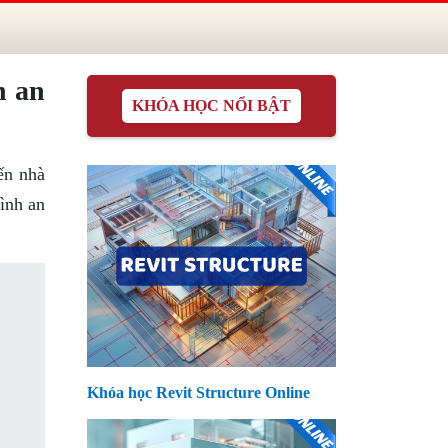
h an
KHÓA HỌC NỔI BẬT
ến nhà
bình an
Khóa học Revit Structure Online