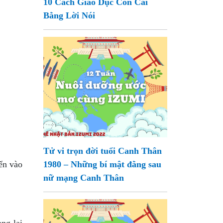
10 Cách Giáo Dục Con Cái
Bằng Lời Nói
Tử vi trọn đời tuổi Canh Thân
ển vào
1980 – Những bí mật đằng sau
nữ mạng Canh Thân
ng lại