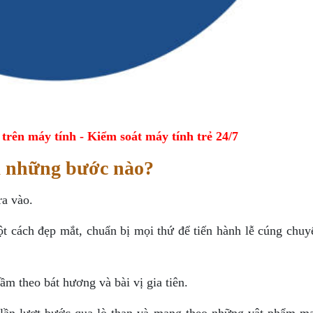
ên máy tính - Kiểm soát máy tính trẻ 24/7
a những bước nào?
ra vào.
t cách đẹp mắt, chuẩn bị mọi thứ để tiến hành lễ cúng chuy
ầm theo bát hương và bài vị gia tiên.
h lần lượt bước qua lò than và mang theo những vật phẩm ma