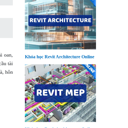
i oan,
Khóa học Revit Architecture Online
cầu tài
à, hôn