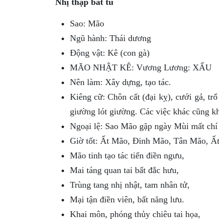
Nhị thập bát tú
Sao: Mão
Ngũ hành: Thái dương
Động vật: Kê (con gà)
MÃO NHẬT KÊ: Vương Lương: XẤU
Nên làm: Xây dựng, tạo tác.
Kiêng cữ: Chôn cất (đại kỵ), cưới gả, tr
giường lót giường. Các việc khác cũng kh
Ngoại lệ: Sao Mão gặp ngày Mùi mất chí 
Giờ tốt: Ất Mão, Đinh Mão, Tân Mão, Ất
Mão tinh tạo tác tiến điền ngưu,
Mai táng quan tai bất đắc hưu,
Trùng tang nhị nhật, tam nhân tử,
Mại tận điền viên, bất năng lưu.
Khai môn, phóng thủy chiêu tai họa,