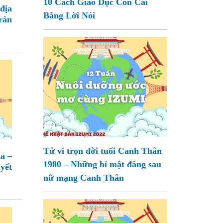
10 Cách Giáo Dục Con Cái
địa
Bằng Lời Nói
ràn
Tử vi trọn đời tuổi Canh Thân
a –
1980 – Những bí mật đằng sau
yết
nữ mạng Canh Thân