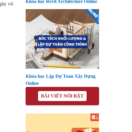
Khóa học Revit Architecture Online
gày có
Khóa học Lập Dự Toán Xây Dựng
Online
BÀI VIẾT NỔI BẬT