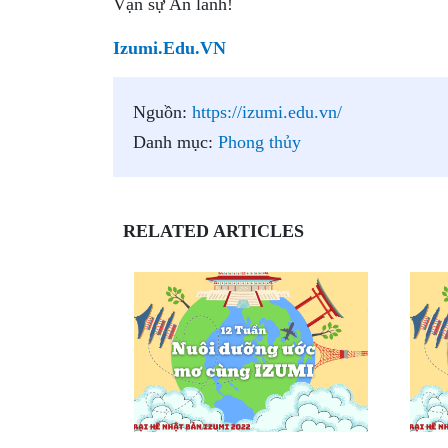
Vạn sự An lành!
Izumi.Edu.VN
Nguồn:
https://izumi.edu.vn/
Danh mục:
Phong thủy
RELATED ARTICLES