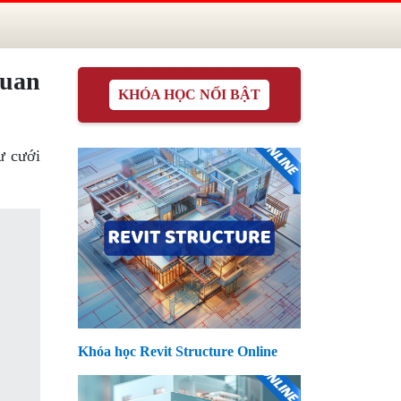
quan
KHÓA HỌC NỔI BẬT
ư cưới
Khóa học Revit Structure Online