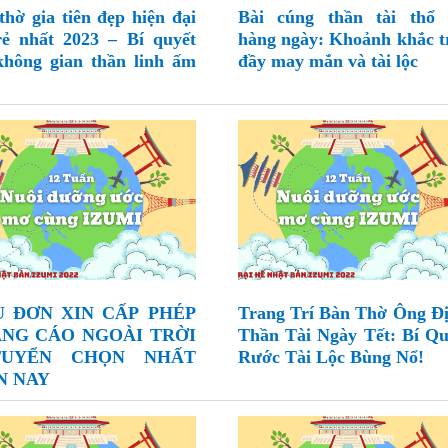
thờ gia tiên đẹp hiện đại
Bài cúng thần tài thổ 
rẻ nhất 2023 – Bí quyết
hàng ngày: Khoảnh khắc t
không gian thần linh ấm
đầy may mắn và tài lộc
 ĐƠN XIN CẤP PHÉP
Trang Trí Bàn Thờ Ông Đị
NG CÁO NGOÀI TRỜI
Thần Tài Ngày Tết: Bí Qu
TUYỂN CHỌN NHẤT
Rước Tài Lộc Bùng Nổ!
N NAY