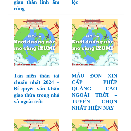
gian thần linh ấm
lộc
cúng
Tân niên thần tài
MẪU ĐƠN XIN
chuẩn nhất 2024 –
CẤP PHÉP
Bí quyết văn khấn
QUẢNG CÁO
giao thừa trong nhà
NGOÀI TRỜI –
và ngoài trời
TUYỂN CHỌN
NHẤT HIỆN NAY