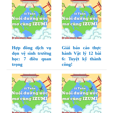
Hợp đồng dịch vụ
Giải báo cáo thực
dọn vệ sinh trường
hành Vật lý 12 bài
học: 7 điều quan
6: Tuyệt kỹ thành
trọng
công!