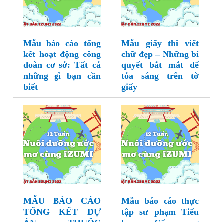
Mẫu báo cáo tổng
Mẫu giấy thi viết
kết hoạt động công
chữ đẹp – Những bí
đoàn cơ sở: Tất cả
quyết bắt mắt để
những gì bạn cần
tỏa sáng trên tờ
biết
giấy
MẪU BÁO CÁO
Mẫu báo cáo thực
TỔNG KẾT DỰ
tập sư phạm Tiểu