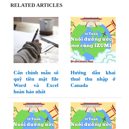
RELATED ARTICLES
Cẩn chỉnh mẫu sổ
Hướng dẫn khai
quỹ tiền mặt file
thuế thu nhập ở
Word và Excel
Canada
hoàn hảo nhất