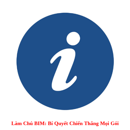
Làm Chủ BIM: Bí Quyết Chiến Thắng Mọi Gói