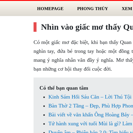
HOMEPAGE
PHONG THỦY
XEM
Nhìn vào giấc mơ thấy Qu
Có một giấc mơ đặc biệt, khi bạn thấy Quan
nghìn tay, đứa bé trong tay hoặc một đồng 
mang ý nghĩa nhân văn đầy ý nghĩa. Mơ th
bạn những cơ hội thay đổi cuộc đời.
Có thể bạn quan tâm
Kinh Sám Hối Sáu Căn – Lời Thú Tội
Bàn Thờ 2 Tầng – Đẹp, Phù Hợp Pho
Bài viết về văn khấn Ông Hoàng Bảy –
Tứ hành xung với tuổi Mùi là gì? Làm 
Duyên âm – Phiên bản 2.0: Tìm hiểu về