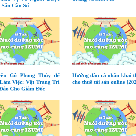
 Sẵn Căn Số
yền Gỗ Phong Thủy để
Hướng dẫn cá nhân khai t
Làm Việc: Vật Trang Trí
cho thuê tài sản online [20
Đáo Cho Giám Đốc