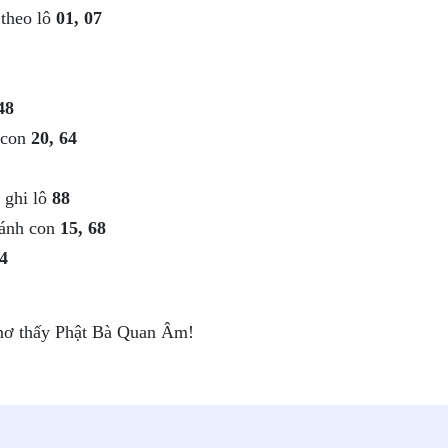
 theo lô
01, 07
48
 con
20, 64
 ghi lô
88
đánh con
15, 68
4
 mơ thấy Phật Bà Quan Âm!