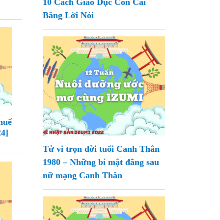
10 Cách Giáo Dục Con Cái
Bằng Lời Nói
huế
24]
Tử vi trọn đời tuổi Canh Thân
1980 – Những bí mật đằng sau
nữ mạng Canh Thân