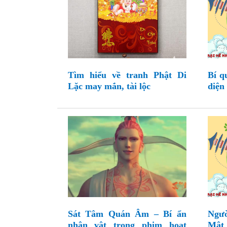
Tìm hiểu về tranh Phật Di
Bí q
Lặc may mắn, tài lộc
diện
Sát Tâm Quán Âm – Bí ẩn
Ngườ
nhân vật trong phim hoạt
Mật