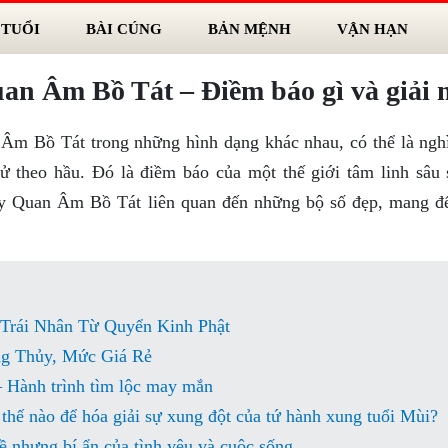
 TUỔI
BÀI CÚNG
BẢN MỆNH
VẬN HẠN
an Âm Bồ Tát – Điềm báo gì và giải 
 Âm Bồ Tát trong những hình dạng khác nhau, có thể là ngh
tử theo hầu. Đó là điềm báo của một thế giới tâm linh sâu 
ấy Quan Âm Bồ Tát liên quan đến những bộ số đẹp, mang đ
 Trái Nhân Từ Quyển Kinh Phật
ng Thủy, Mức Giá Rẻ
 Hành trình tìm lộc may mắn
thế nào để hóa giải sự xung đột của tứ hành xung tuổi Mùi?
 nhưng bí ẩn của tình yêu và cuộc sống