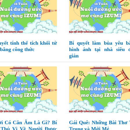
uyết tính thể tích khối tứ
Bí quyết làm bùa yêu b
 bằng công thức
hình ảnh tại nhà siêu 
giản
i Có Căn Âm Là Gì? Bí
Gái Quê: Những Bài Thơ 
 Thú Vị Về Người Được
Trung và Mới Mẻ