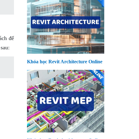
ách để
 sau:
Khóa học Revit Architecture Online