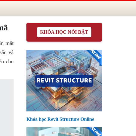
mã
KHÓA HỌC NỔI BẬT
ìn mắt
sắc và
ến cho
Khóa học Revit Structure Online