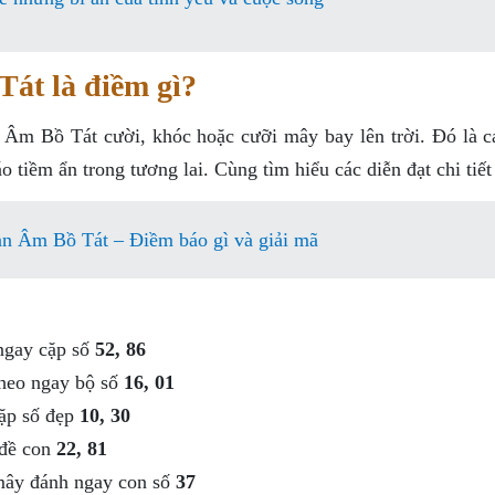
át là điềm gì?
 Âm Bồ Tát cười, khóc hoặc cưỡi mây bay lên trời. Đó là c
tiềm ẩn trong tương lai. Cùng tìm hiểu các diễn đạt chi tiết
n Âm Bồ Tát – Điềm báo gì và giải mã
ngay cặp số
52, 86
theo ngay bộ số
16, 01
ặp số đẹp
10, 30
 đề con
22, 81
mây đánh ngay con số
37