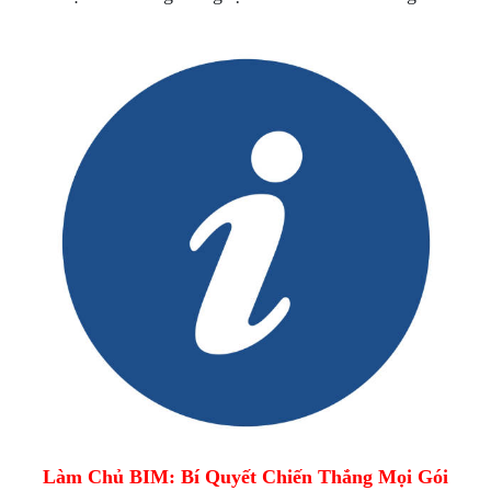
Làm Chủ BIM: Bí Quyết Chiến Thắng Mọi Gói