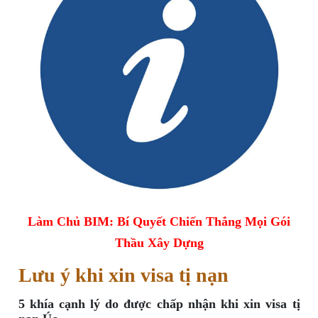
Làm Chủ BIM: Bí Quyết Chiến Thắng Mọi Gói
Thầu Xây Dựng
Lưu ý khi xin visa tị nạn
5 khía cạnh lý do được chấp nhận khi xin visa tị