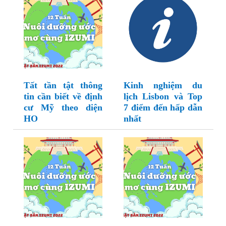
Tất tần tật thông
Kinh nghiệm du
tin cần biết về định
lịch Lisbon và Top
cư Mỹ theo diện
7 điểm đến hấp dẫn
HO
nhất