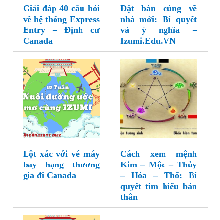
Giải đáp 40 câu hỏi
Đặt bàn cúng về
về hệ thống Express
nhà mới: Bí quyết
Entry – Định cư
và ý nghĩa –
Canada
Izumi.Edu.VN
Lột xác với vé máy
Cách xem mệnh
bay hạng thương
Kim – Mộc – Thủy
gia đi Canada
– Hỏa – Thổ: Bí
quyết tìm hiểu bản
thân