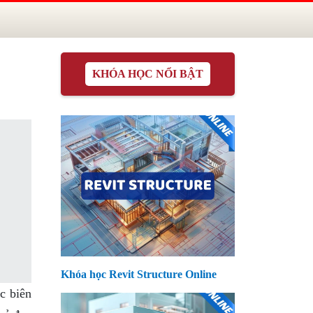
KHÓA HỌC NỔI BẬT
Khóa học Revit Structure Online
c biên