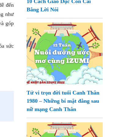
10 Cách Giáo Dục Con Cái
dễ đến
Bằng Lời Nói
ng như
và góp
ỏa sức
Tử vi trọn đời tuổi Canh Thân
1980 – Những bí mật đằng sau
nữ mạng Canh Thân