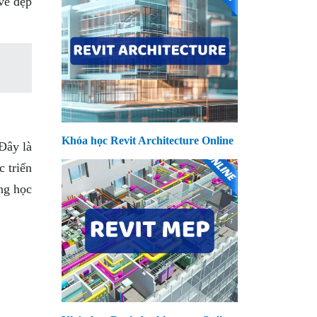
vẻ đẹp
Khóa học Revit Architecture Online
Đây là
 triển
ng học