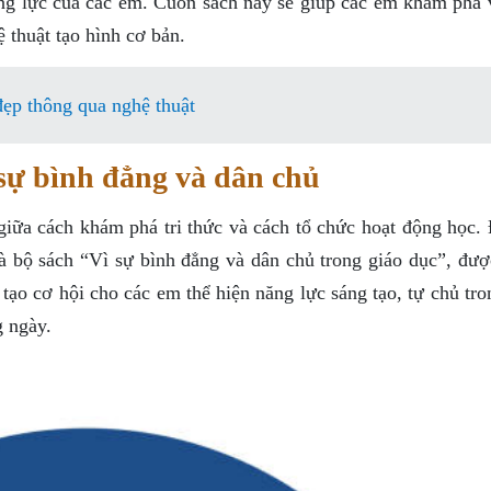
ăng lực của các em. Cuốn sách này sẽ giúp các em khám phá 
ệ thuật tạo hình cơ bản.
ẹp thông qua nghệ thuật
 sự bình đẳng và dân chủ
giữa cách khám phá tri thức và cách tổ chức hoạt động học. 
à bộ sách “Vì sự bình đẳng và dân chủ trong giáo dục”, được
ạo cơ hội cho các em thể hiện năng lực sáng tạo, tự chủ tro
g ngày.