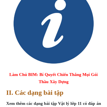
Làm Chủ BIM: Bí Quyết Chiến Thắng Mọi Gói
Thầu Xây Dựng
II. Các dạng bài tập
Xem thêm các dạng bài tập Vật lý lớp 11 có đáp án