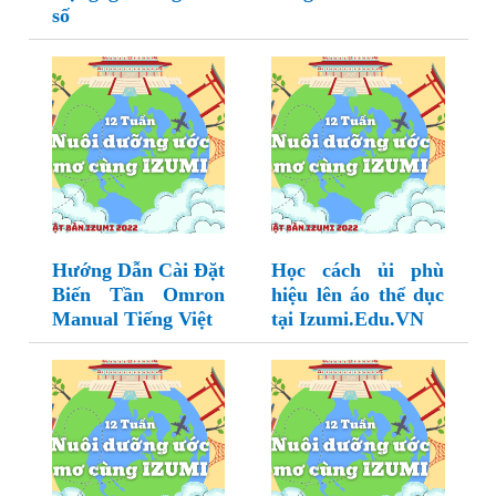
số
Hướng Dẫn Cài Đặt
Học cách ủi phù
Biến Tần Omron
hiệu lên áo thể dục
Manual Tiếng Việt
tại Izumi.Edu.VN