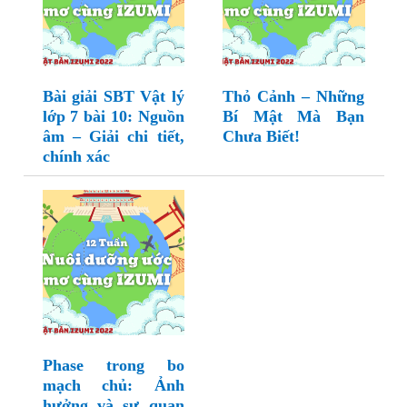
Bài giải SBT Vật lý
Thỏ Cảnh – Những
lớp 7 bài 10: Nguồn
Bí Mật Mà Bạn
âm – Giải chi tiết,
Chưa Biết!
chính xác
Phase trong bo
mạch chủ: Ảnh
hưởng và sự quan