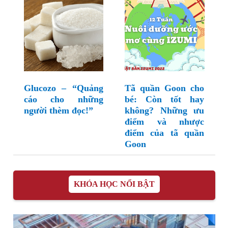
Glucozo – “Quảng
Tã quần Goon cho
cáo cho những
bé: Còn tốt hay
người thèm đọc!”
không? Những ưu
điểm và nhược
điểm của tã quần
Goon
KHÓA HỌC NỔI BẬT