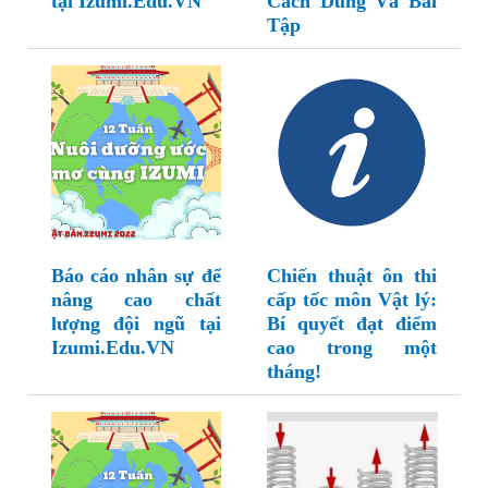
tại Izumi.Edu.VN
Cách Dùng Và Bài
Tập
Báo cáo nhân sự để
Chiến thuật ôn thi
nâng cao chất
cấp tốc môn Vật lý:
lượng đội ngũ tại
Bí quyết đạt điểm
Izumi.Edu.VN
cao trong một
tháng!