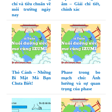
chỉ và tiêu chuẩn về
âm – Giải chi tiết,
môi trường ngày
chính xác
nay
Thỏ Cảnh – Những
Phase trong bo
Bí Mật Mà Bạn
mạch chủ: Ảnh
Chưa Biết!
hưởng và sự quan
trọng của phase