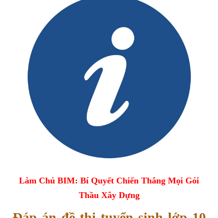
Làm Chủ BIM: Bí Quyết Chiến Thắng Mọi Gói
Thầu Xây Dựng
Đáp án đề thi tuyển sinh lớp 10