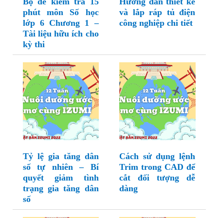
Bộ đề kiểm tra 15
Hướng dẫn thiết kế
phút môn Số học
và lắp ráp tủ điện
lớp 6 Chương 1 –
công nghiệp chi tiết
Tài liệu hữu ích cho
kỳ thi
Tỷ lệ gia tăng dân
Cách sử dụng lệnh
số tự nhiên – Bí
Trim trong CAD để
quyết giảm tình
cắt đối tượng dễ
trạng gia tăng dân
dàng
số