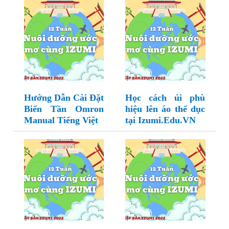
Hướng Dẫn Cài Đặt
Học cách ủi phù
Biến Tần Omron
hiệu lên áo thể dục
Manual Tiếng Việt
tại Izumi.Edu.VN