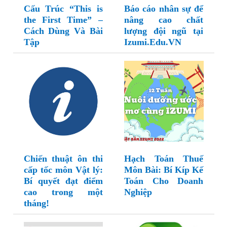
Cấu Trúc “This is
Báo cáo nhân sự để
the First Time” –
nâng cao chất
Cách Dùng Và Bài
lượng đội ngũ tại
Tập
Izumi.Edu.VN
Chiến thuật ôn thi
Hạch Toán Thuế
cấp tốc môn Vật lý:
Môn Bài: Bí Kíp Kế
Bí quyết đạt điểm
Toán Cho Doanh
cao trong một
Nghiệp
tháng!