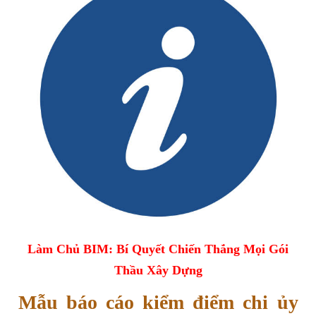
Làm Chủ BIM: Bí Quyết Chiến Thắng Mọi Gói
Thầu Xây Dựng
Mẫu báo cáo kiểm điểm chi ủy