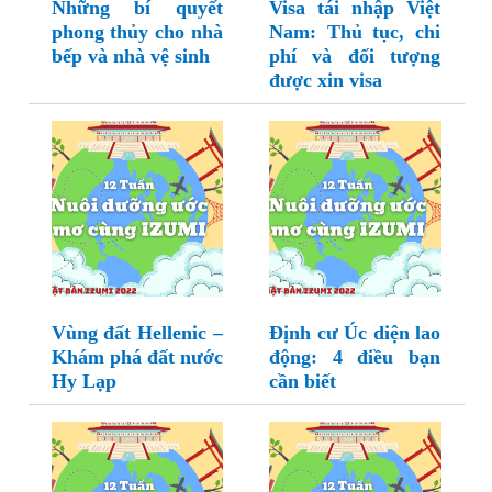
Những bí quyết
Visa tái nhập Việt
phong thủy cho nhà
Nam: Thủ tục, chi
bếp và nhà vệ sinh
phí và đối tượng
được xin visa
Vùng đất Hellenic –
Định cư Úc diện lao
Khám phá đất nước
động: 4 điều bạn
Hy Lạp
cần biết