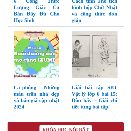
6 Công Thức
Cách tính Thể tích
Lượng Giác Cơ
hình hộp Chữ Nhật
Bản Đầy Đủ Cho
và công thức đơn
Học Sinh
giản
La phông – Những
Giải bài tập SBT
mẫu trần nhà đẹp
Vật lý lớp 6 bài 15:
và báo giá cập nhật
Đòn bẩy – Giải chi
2024
tiết từng bài tập!
KHÓA HỌC NỔI BẬT