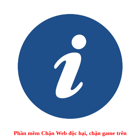
Phần mềm Chặn Web độc hại, chặn game trên