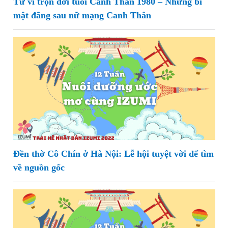
Tử vi trọn đời tuổi Canh Thân 1980 – Những bí
mật đằng sau nữ mạng Canh Thân
Đền thờ Cô Chín ở Hà Nội: Lễ hội tuyệt vời để tìm
về nguồn gốc