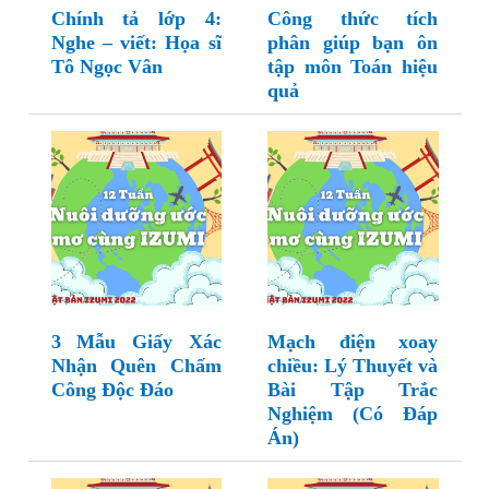
Chính tả lớp 4:
Công thức tích
Nghe – viết: Họa sĩ
phân giúp bạn ôn
Tô Ngọc Vân
tập môn Toán hiệu
quả
3 Mẫu Giấy Xác
Mạch điện xoay
Nhận Quên Chấm
chiều: Lý Thuyết và
Công Độc Đáo
Bài Tập Trắc
Nghiệm (Có Đáp
Án)