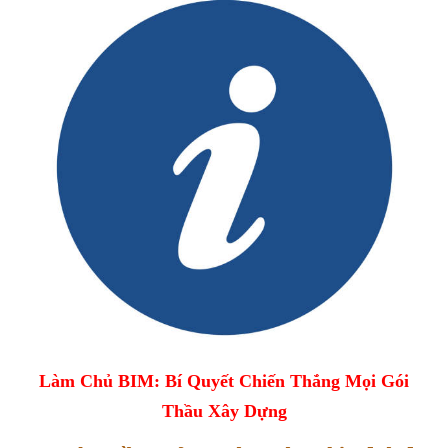
Làm Chủ BIM: Bí Quyết Chiến Thắng Mọi Gói
Thầu Xây Dựng