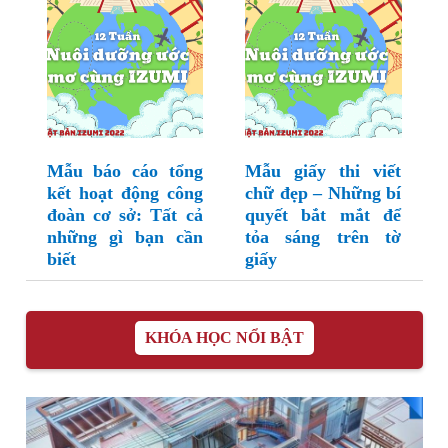
Mẫu báo cáo tổng
Mẫu giấy thi viết
kết hoạt động công
chữ đẹp – Những bí
đoàn cơ sở: Tất cả
quyết bắt mắt để
những gì bạn cần
tỏa sáng trên tờ
biết
giấy
KHÓA HỌC NỔI BẬT