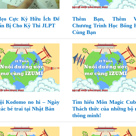
Mẹo Cực Kỳ Hữu Ích Để
Thêm Bạn, Thêm Vu
n Bị Cho Kỳ Thi JLPT
Chương Trình Học Bổng 
Cùng Bạn
ội Kodomo no hi – Ngày
Tìm hiểu Môn Magic Cub
các bé trai tại Nhật Bản
Thách thức của những bộ 
thông minh!