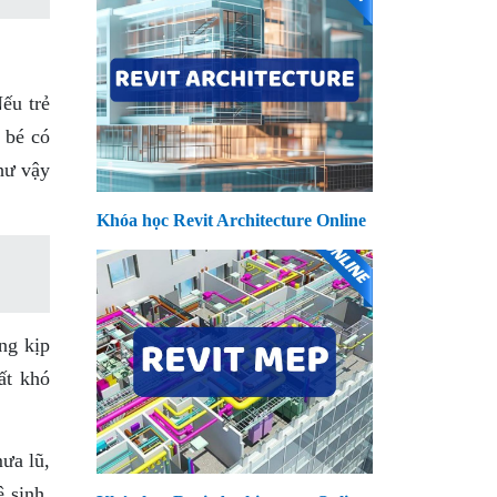
ếu trẻ
 bé có
hư vậy
Khóa học Revit Architecture Online
ng kịp
ất khó
ưa lũ,
 sinh.