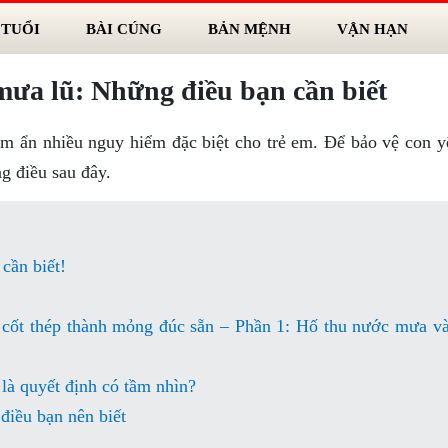
 TUỔI
BÀI CÚNG
BẢN MỆNH
VẬN HẠN
mưa lũ: Những điều bạn cần biết
ềm ẩn nhiều nguy hiểm đặc biệt cho trẻ em. Để bảo vệ con y
g điều sau đây.
cần biết!
 cốt thép thành mỏng đúc sẵn – Phần 1: Hố thu nước mưa v
 là quyết định có tầm nhìn?
iều bạn nên biết