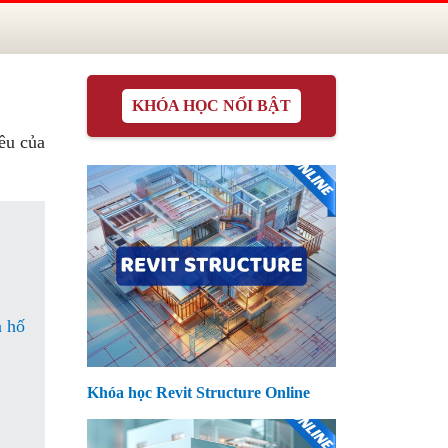
KHÓA HỌC NỔI BẬT
êu của
à hố
Khóa học Revit Structure Online