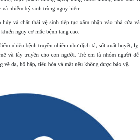
 và nhiễm ký sinh trùng nguy hiểm.
n hủy và chất thải vệ sinh tiếp tục xâm nhập vào nhà cửa và
 khiến nguy cơ mắc bệnh tăng cao.
điểm nhiều bệnh truyền nhiễm như dịch tả, sốt xuất huyết, lỵ
h mẽ và lây truyền cho con người. Trẻ em là nhóm người dễ 
g về da, hô hấp, tiêu hóa và mắt nếu không được bảo vệ.