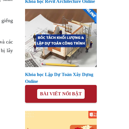
Khóa học Revit Architecture Online
 giếng
 và các
bị lây
Khóa học Lập Dự Toán Xây Dựng
Online
BÀI VIẾT NỔI BẬT