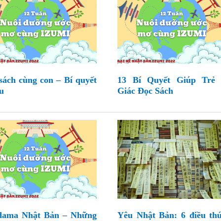
sách cùng con – Bí quyết
13 Bí Quyết Giúp Trẻ
ưu
Giác Đọc Sách
dama Nhật Bản – Những
Yêu Nhật Bản: 6 điều thú