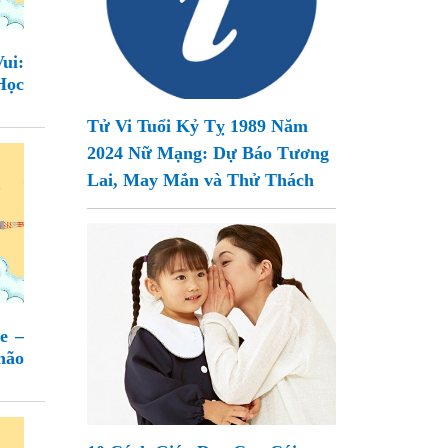
i:
Học
Tử Vi Tuổi Kỷ Tỵ 1989 Năm
2024 Nữ Mạng: Dự Báo Tương
Lai, May Mắn và Thử Thách
e –
não