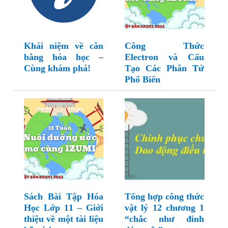
Khái niệm về cân
Công Thức
bằng hóa học –
Electron và Cấu
Cùng khám phá!
Tạo Các Phân Tử
Phổ Biến
Sách Bài Tập Hóa
Tổng hợp công thức
Học Lớp 11 – Giới
vật lý 12 chương 1
thiệu về một tài liệu
“chắc như đinh