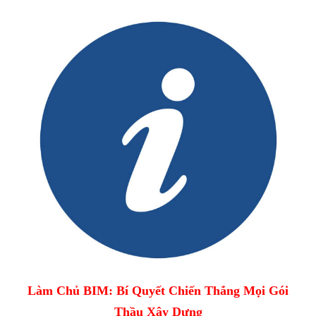
Làm Chủ BIM: Bí Quyết Chiến Thắng Mọi Gói
Thầu Xây Dựng