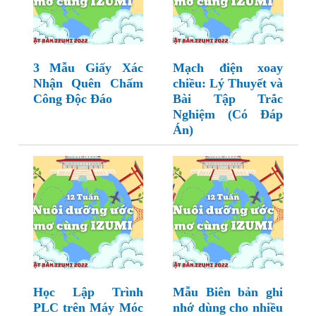
3 Mẫu Giấy Xác
Mạch điện xoay
Nhận Quên Chấm
chiều: Lý Thuyết và
Công Độc Đáo
Bài Tập Trắc
Nghiệm (Có Đáp
Án)
Học Lập Trình
Mẫu Biên bản ghi
PLC trên Máy Móc
nhớ dùng cho nhiều