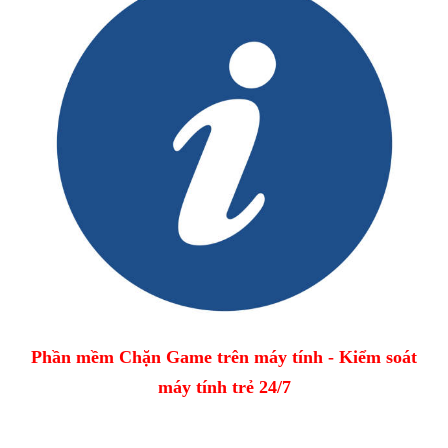
Phần mềm Chặn Game trên máy tính - Kiểm soát
máy tính trẻ 24/7