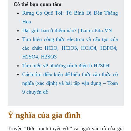
Có thể bạn quan tâm
Rừng Cọ Quê Tôi: Từ Bình Dị Đến Thăng
Hoa
Đặt giới hạn ở điểm nào? | Izumi.Edu.VN
Tìm hiểu công thức electron và cấu tạo của
các chất: HClO, HClO3, HClO4, H3PO4,
H2SO4, H2SO3
Tìm hiểu về phương trình điện li H2SO4
Cách tìm điều kiện để biểu thức căn thức có
nghĩa (xác định) và bài tập vận dụng – Toán
9 chuyên đề
Ý nghĩa của gia đình
Truyện “Bức tranh tuyệt vời” ca ngợi vai trò của gia