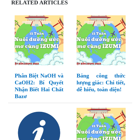
RELATED ARTICLES
Phân Biệt NaOH và
Bảng công thức
CaOH2: Bí Quyết
lượng giác: Chi tiết,
Nhận Biết Hai Chất
dễ hiểu, toàn diện!
Bazơ