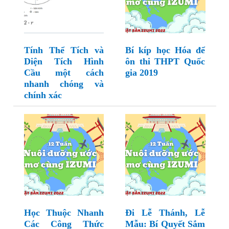
Tính Thể Tích và
Bí kíp học Hóa để
Diện Tích Hình
ôn thi THPT Quốc
Cầu một cách
gia 2019
nhanh chóng và
chính xác
Học Thuộc Nhanh
Đi Lễ Thánh, Lễ
Các Công Thức
Mẫu: Bí Quyết Sắm