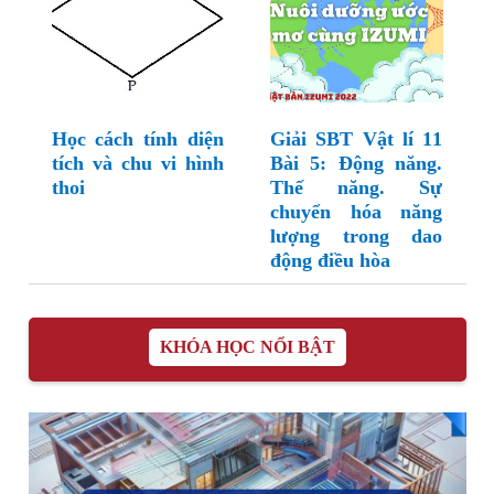
Học cách tính diện
Giải SBT Vật lí 11
tích và chu vi hình
Bài 5: Động năng.
thoi
Thế năng. Sự
chuyển hóa năng
lượng trong dao
động điều hòa
KHÓA HỌC NỔI BẬT