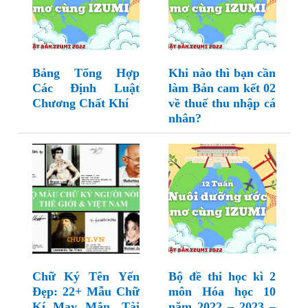
Bảng Tổng Hợp
Khi nào thì bạn cần
Các Định Luật
làm Bản cam kết 02
Chương Chất Khí
về thuế thu nhập cá
nhân?
Chữ Ký Tên Yến
Bộ đề thi học kì 2
Đẹp: 22+ Mẫu Chữ
môn Hóa học 10
Kí May Mắn, Tài
năm 2022 – 2023 –