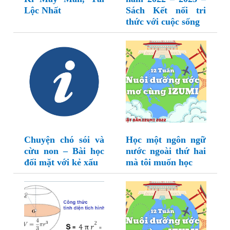
Lộc Nhất
Sách Kết nối tri
thức với cuộc sống
Chuyện chó sói và
Học một ngôn ngữ
cừu non – Bài học
nước ngoài thứ hai
đối mặt với kẻ xấu
mà tôi muốn học