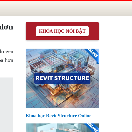
 đơn
KHÓA HỌC NỔI BẬT
drogen
óa hơn
Khóa học Revit Structure Online