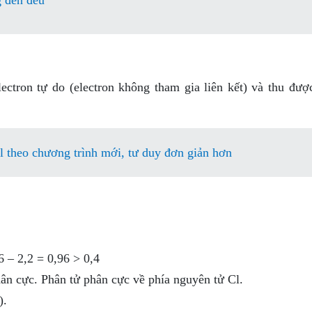
g đến đều
lectron tự do (electron không tham gia liên kết) và thu đượ
 theo chương trình mới, tư duy đơn giản hơn
6 – 2,2 = 0,96 > 0,4
phân cực. Phân tử phân cực về phía nguyên tử Cl.
).