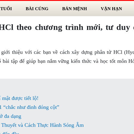
 TUỔI
BÀI CÚNG
BẢN MỆNH
VẬN HẠN
HCl theo chương trình mới, tư duy
giới thiệu với các bạn về cách xây dựng phân tử HCl (Hy
số bài tập để giúp bạn nắm vững kiến thức và học tốt môn H
í mật được tiết lộ!
1 “chắc như đinh đóng cột”
ở đa dạng
 Thuyết và Cách Thực Hành Sóng Âm