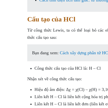
Cách tính diện tích tam giác: từ thườn
Cấu tạo của HCl
Từ công thức Lewis, ta có thể loại bỏ các e
thức cấu tạo sau:
Bạn đang xem:
Cách xây dựng phân tử HCl
Công thức cấu tạo của HCl là: H – Cl
Nhận xét về công thức cấu tạo:
Hiệu độ âm điện: ∆χ = χ(Cl) – χ(H) = 3,1
Liên kết H – Cl là liên kết cộng hóa trị 
Liên kết H – Cl là liên kết đơn (liên kết σ