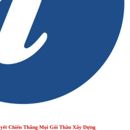
yết Chiến Thắng Mọi Gói Thầu Xây Dựng