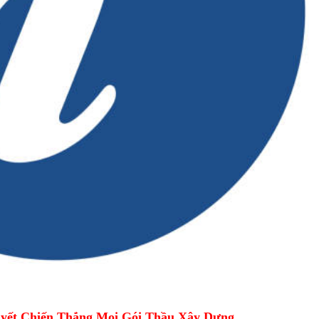
yết Chiến Thắng Mọi Gói Thầu Xây Dựng