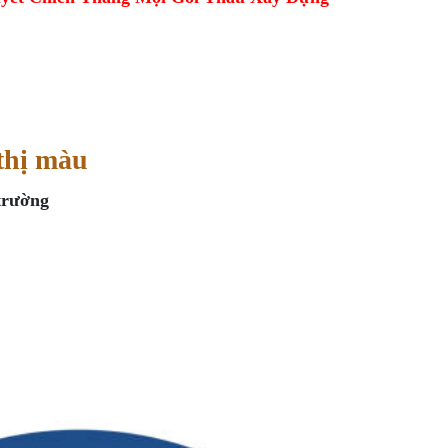
 thị màu
trường