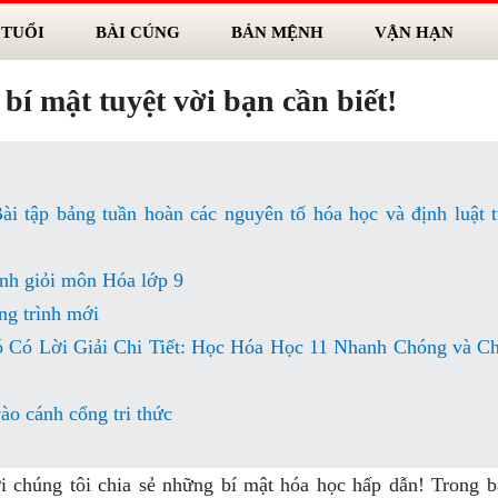
 TUỔI
BÀI CÚNG
BẢN MỆNH
VẬN HẠN
í mật tuyệt vời bạn cần biết!
i tập bảng tuần hoàn các nguyên tố hóa học và định luật 
inh giỏi môn Hóa lớp 9
ng trình mới
Có Lời Giải Chi Tiết: Học Hóa Học 11 Nhanh Chóng và C
ào cánh cổng tri thức
chúng tôi chia sẻ những bí mật hóa học hấp dẫn! Trong bà