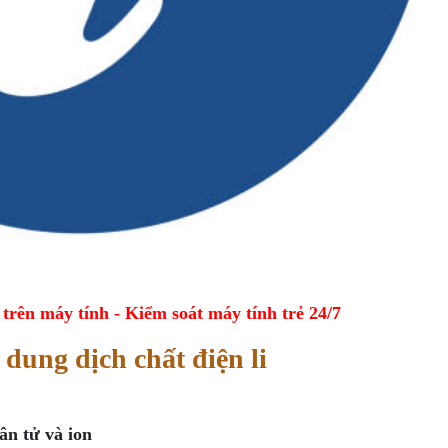
ên máy tính - Kiểm soát máy tính trẻ 24/7
 dung dịch chất điện li
ân tử và ion