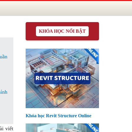
KHÓA HỌC NỔI BẬT
tuần
hính
Khóa học Revit Structure Online
i viết