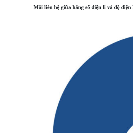
Mối liên hệ giữa hằng số điện li và độ điện 