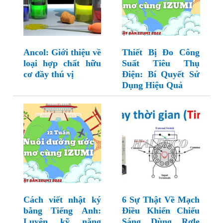
Ancol: Giới thiệu về
Thiết Bị Đo Công
loại hợp chất hữu
Suất Tiêu Thụ
cơ đầy thú vị
Điện: Bí Quyết Sử
Dụng Hiệu Quả
Cách viết nhật ký
6 Sự Thật Về Mạch
bằng Tiếng Anh:
Điều Khiển Chiếu
Luyện kỹ năng
Sáng Dùng Rơle