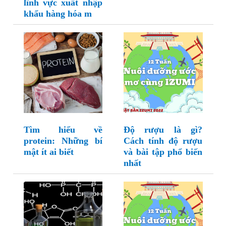
lĩnh vực xuất nhập
khẩu hàng hóa m
Tìm hiểu về
Độ rượu là gì?
protein: Những bí
Cách tính độ rượu
mật ít ai biết
và bài tập phổ biến
nhất