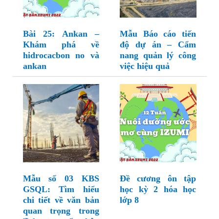
Bài 25: Ankan –
Mẫu Báo cáo tiến
Khám phá về
độ dự án – Cẩm
hidrocacbon no và
nang quản lý công
ankan
việc hiệu quả
Mẫu số 03 KBS
Đề cương ôn tập
GSQL: Tìm hiểu
học kỳ 2 hóa học
chi tiết về văn bản
lớp 8
quan trọng trong