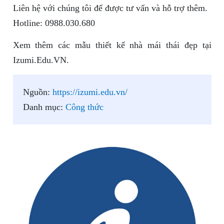
Liên hệ với chúng tôi để được tư vấn và hỗ trợ thêm.
Hotline: 0988.030.680
Xem thêm các mẫu thiết kế nhà mái thái đẹp tại
Izumi.Edu.VN.
Nguồn:
https://izumi.edu.vn/
Danh mục:
Công thức