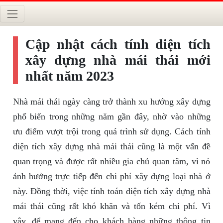
Cập nhật cách tính diện tích
xây dựng nhà mái thái mới
nhất năm 2023
Nhà mái thái ngày càng trở thành xu hướng xây dựng
phổ biến trong những năm gần đây, nhờ vào những
ưu điểm vượt trội trong quá trình sử dụng. Cách tính
diện tích xây dựng nhà mái thái cũng là một vấn đề
quan trọng và được rất nhiều gia chủ quan tâm, vì nó
ảnh hưởng trực tiếp đến chi phí xây dựng loại nhà ở
này. Đồng thời, việc tính toán diện tích xây dựng nhà
mái thái cũng rất khó khăn và tốn kém chi phí. Vì
vậy, để mang đến cho khách hàng những thông tin