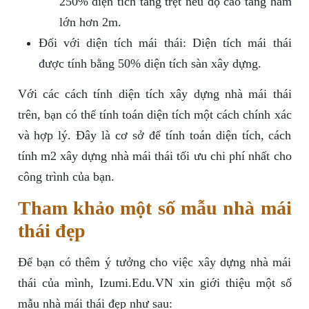
250% diện tích tầng trệt nếu độ cao tầng hầm
lớn hơn 2m.
Đối với diện tích mái thái: Diện tích mái thái
được tính bằng 50% diện tích sàn xây dựng.
Với các cách tính diện tích xây dựng nhà mái thái
trên, bạn có thể tính toán diện tích một cách chính xác
và hợp lý. Đây là cơ sở để tính toán diện tích, cách
tính m2 xây dựng nhà mái thái tối ưu chi phí nhất cho
công trình của bạn.
Tham khảo một số mẫu nhà mái
thái đẹp
Để bạn có thêm ý tưởng cho việc xây dựng nhà mái
thái của mình, Izumi.Edu.VN xin giới thiệu một số
mẫu nhà mái thái đẹp như sau: