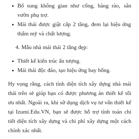
Bổ sung không gian như cổng, hàng rào, sân
vườn phụ trợ.
Mái thái được giật cấp 2 tầng, đem lại hiệu ứng
thẩm mỹ và chất lượng.
Mẫu nhà mái thái 2 tầng đẹp:
Thiết kế kiến trúc ấn tượng.
Mái thái độc đáo, tạo hiệu ứng bay bổng.
Hy vọng rằng, cách tính diện tích xây dựng nhà mái
thái trên sẽ giúp bạn có được phương án thiết kế tối
ưu nhất. Ngoài ra, khi sử dụng dịch vụ tư vấn thiết kế
tại Izumi.Edu.VN, bạn sẽ được hỗ trợ tính toán chi
tiết diện tích xây dựng và chi phí xây dựng một cách
chính xác nhất.