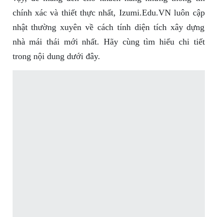
chính xác và thiết thực nhất, Izumi.Edu.VN luôn cập
nhật thường xuyên về cách tính diện tích xây dựng
nhà mái thái mới nhất. Hãy cùng tìm hiểu chi tiết
trong nội dung dưới đây.