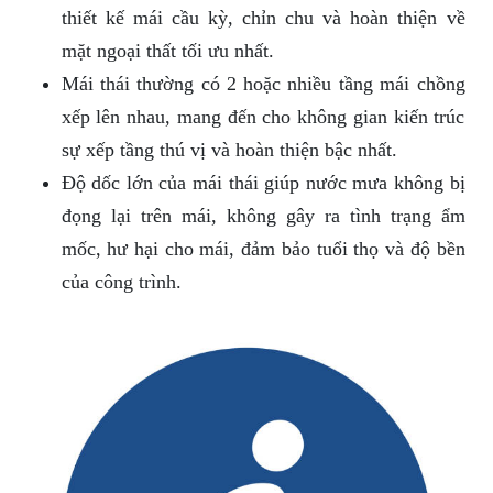
thiết kế mái cầu kỳ, chỉn chu và hoàn thiện về
mặt ngoại thất tối ưu nhất.
Mái thái thường có 2 hoặc nhiều tầng mái chồng
xếp lên nhau, mang đến cho không gian kiến trúc
sự xếp tầng thú vị và hoàn thiện bậc nhất.
Độ dốc lớn của mái thái giúp nước mưa không bị
đọng lại trên mái, không gây ra tình trạng ẩm
mốc, hư hại cho mái, đảm bảo tuổi thọ và độ bền
của công trình.