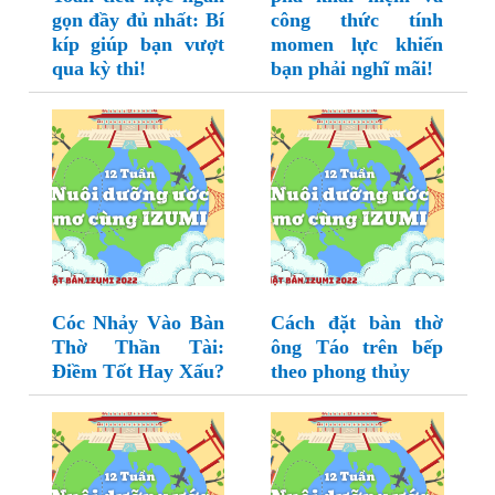
gọn đầy đủ nhất: Bí
công thức tính
kíp giúp bạn vượt
momen lực khiến
qua kỳ thi!
bạn phải nghĩ mãi!
Cóc Nhảy Vào Bàn
Cách đặt bàn thờ
Thờ Thần Tài:
ông Táo trên bếp
Điềm Tốt Hay Xấu?
theo phong thủy