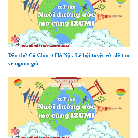
Đền thờ Cô Chín ở Hà Nội: Lễ hội tuyệt vời để tìm
về nguồn gốc