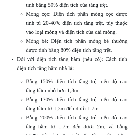
tính bằng 50% diện tích của tầng trệt.
Móng cọc: Diện tích phần móng cọc được
tính từ 20-40% diện tích tầng trệt, tùy thuộc
vào loại móng và diện tích của đài móng.
Móng bè: Diện tích phần móng bè thường
được tính bằng 80% diện tích tầng trệt.
Đối với diện tích tầng hầm (nếu có): Cách tính
diện tích tầng hầm nhà là:
Bằng 150% diện tích tầng trệt nếu độ cao
tầng hầm nhỏ hơn 1,3m.
Bằng 170% diện tích tầng trệt nếu độ cao
tầng hầm từ 1,3m đến dưới 1,7m.
Bằng 200% diện tích tầng trệt nếu độ cao
tầng hầm từ 1,7m đến dưới 2m, và bằng