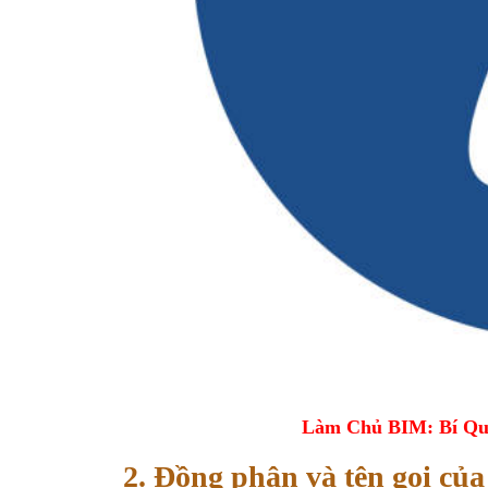
Làm Chủ BIM: Bí Qu
2. Đồng phân và tên gọi củ