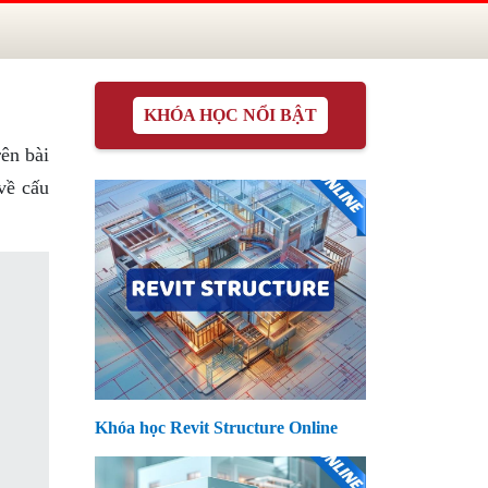
KHÓA HỌC NỔI BẬT
ên bài
về cấu
Khóa học Revit Structure Online