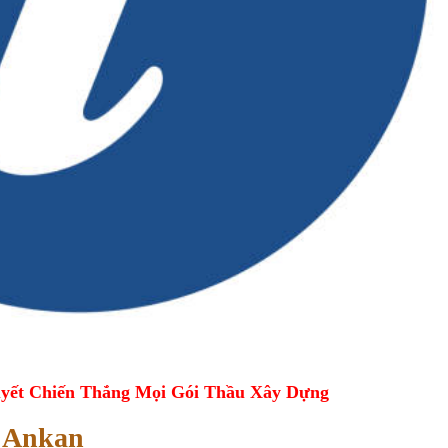
yết Chiến Thắng Mọi Gói Thầu Xây Dựng
a Ankan