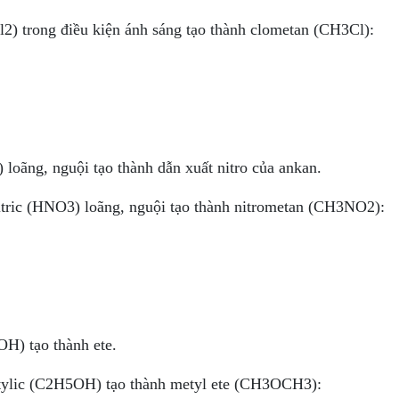
2) trong điều kiện ánh sáng tạo thành clometan (CH3Cl):
 loãng, nguội tạo thành dẫn xuất nitro của ankan.
itric (HNO3) loãng, nguội tạo thành nitrometan (CH3NO2):
OH) tạo thành ete.
etylic (C2H5OH) tạo thành metyl ete (CH3OCH3):