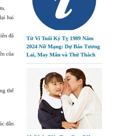
ơn.
ại hai
tiên đã
Tử Vi Tuổi Kỷ Tỵ 1989 Năm
2024 Nữ Mạng: Dự Báo Tương
ên của
Lai, May Mắn và Thử Thách
ng thế
các dẫn