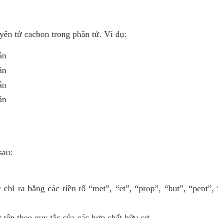
yên tử cacbon trong phân tử. Ví dụ:
ân
ân
ân
ân
sau:
hỉ ra bằng các tiền tố “met”, “et”, “prop”, “but”, “pent”, 
 tên theo quy tắc của các hợp chất hữu cơ.