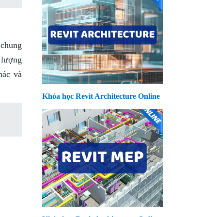
 chung
 lượng
hác và
Khóa học Revit Architecture Online