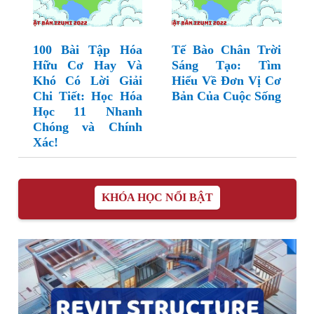
100 Bài Tập Hóa
Tế Bào Chân Trời
Hữu Cơ Hay Và
Sáng Tạo: Tìm
Khó Có Lời Giải
Hiểu Về Đơn Vị Cơ
Chi Tiết: Học Hóa
Bản Của Cuộc Sống
Học 11 Nhanh
Chóng và Chính
Xác!
KHÓA HỌC NỔI BẬT