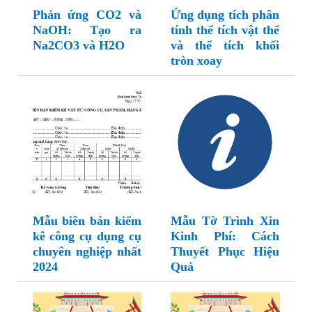
Phản ứng CO2 và
Ứng dụng tích phân
NaOH: Tạo ra
tính thể tích vật thể
Na2CO3 và H2O
và thể tích khối
tròn xoay
Mẫu biên bản kiểm
Mẫu Tờ Trình Xin
kê công cụ dụng cụ
Kinh Phí: Cách
chuyên nghiệp nhất
Thuyết Phục Hiệu
2024
Quả