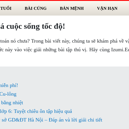
 TUỔI
BÀI CÚNG
BẢN MỆNH
VẬN HẠN
á cuộc sống tốc độ!
 toán nó chưa? Trong bài viết này, chúng ta sẽ khám phá về v
ức này vào việc giải những bài tập thú vị. Hãy cùng Izumi.
miễn phí!
 Cu-lông
 bằng nhiệt
ớp 6: Tuyệt chiêu ôn tập hiệu quả
 sở GD&ĐT Hà Nội – Đáp án và lời giải chi tiết