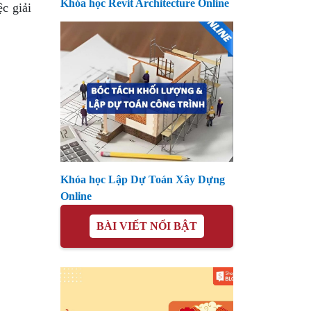
Khóa học Revit Architecture Online
c giải
Khóa học Lập Dự Toán Xây Dựng
Online
BÀI VIẾT NỔI BẬT