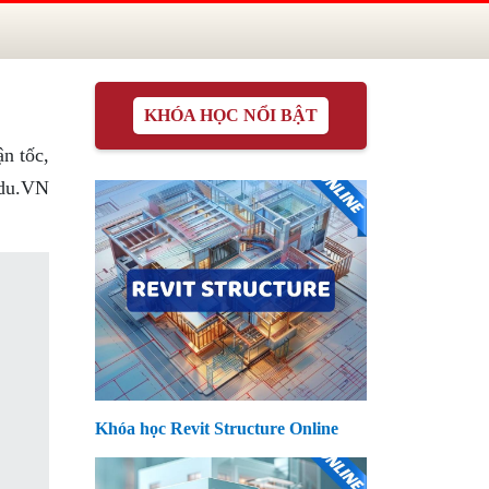
KHÓA HỌC NỔI BẬT
ận tốc,
Edu.VN
Khóa học Revit Structure Online