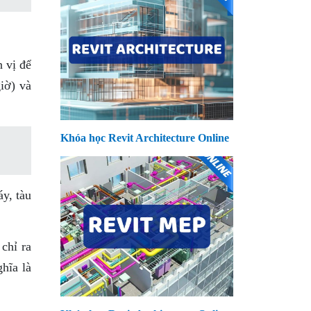
n vị để
giờ) và
Khóa học Revit Architecture Online
y, tàu
chỉ ra
hĩa là