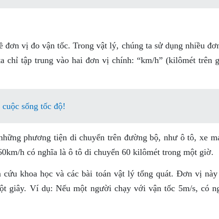
về đơn vị đo vận tốc. Trong vật lý, chúng ta sử dụng nhiều đơ
ta chỉ tập trung vào hai đơn vị chính: “km/h” (kilômét trên 
 cuộc sống tốc độ!
hững phương tiện di chuyển trên đường bộ, như ô tô, xe má
0km/h có nghĩa là ô tô di chuyển 60 kilômét trong một giờ.
cứu khoa học và các bài toán vật lý tổng quát. Đơn vị này 
t giây. Ví dụ: Nếu một người chạy với vận tốc 5m/s, có ng