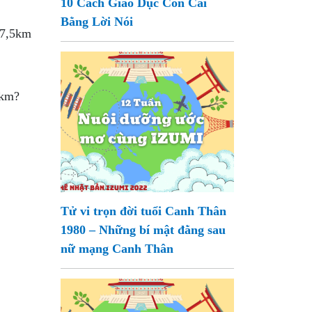
10 Cách Giáo Dục Con Cái
Bằng Lời Nói
 7,5km
 km?
Tử vi trọn đời tuổi Canh Thân
1980 – Những bí mật đằng sau
nữ mạng Canh Thân