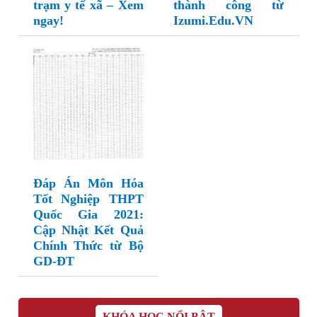
trạm y tế xã – Xem
thành công từ
ngay!
Izumi.Edu.VN
Đáp Án Môn Hóa
Tốt Nghiệp THPT
Quốc Gia 2021:
Cập Nhật Kết Quả
Chính Thức từ Bộ
GD-ĐT
KHÓA HỌC NỔI BẬT