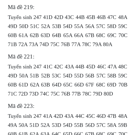
Mã đề 219:
Tuyển sinh 247 41D 42D 43C 44B 45B 46B 47C 48A
49D 50D 51C 52A 53B 54D 55A 56A 57C 58D 59C
60B 61A 62B 63D 64B 65A 66A 67B 68C 69C 70C
71B 72A 73A 74D 75C 76B 77A 78C 79A 80A
Mã đề 221:
Tuyển sinh 247 41C 42C 43A 44B 45D 46C 47A 48C
49D 50A 51B 52B 53C 54D 55D 56B 57C 58B 59C
60B 61D 62A 63B 64D 65C 66D 67F 68C 69D 70B
71C 72D 73D 74C 75C 76B 77B 78C 79D 80D
Mã đề 223:
Tuyển sinh 247 41A 42D 43A 44C 45C 46D 47B 48A
49A 50A 51D 52A 53D 54D 55B 56D 57C 58A 59B
60B 61B 62A 63A 64C 65D 66C 67B 68C 69C 70C