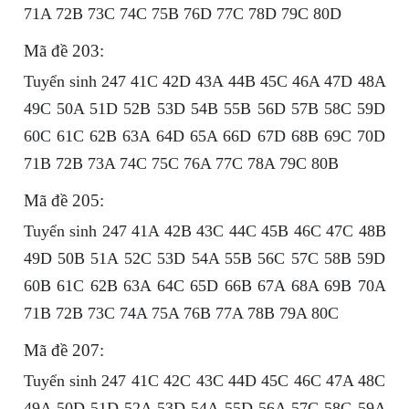
71A 72B 73C 74C 75B 76D 77C 78D 79C 80D
Mã đề 203:
Tuyển sinh 247 41C 42D 43A 44B 45C 46A 47D 48A
49C 50A 51D 52B 53D 54B 55B 56D 57B 58C 59D
60C 61C 62B 63A 64D 65A 66D 67D 68B 69C 70D
71B 72B 73A 74C 75C 76A 77C 78A 79C 80B
Mã đề 205:
Tuyển sinh 247 41A 42B 43C 44C 45B 46C 47C 48B
49D 50B 51A 52C 53D 54A 55B 56C 57C 58B 59D
60B 61C 62B 63A 64C 65D 66B 67A 68A 69B 70A
71B 72B 73C 74A 75A 76B 77A 78B 79A 80C
Mã đề 207:
Tuyển sinh 247 41C 42C 43C 44D 45C 46C 47A 48C
49A 50D 51D 52A 53D 54A 55D 56A 57C 58C 59A