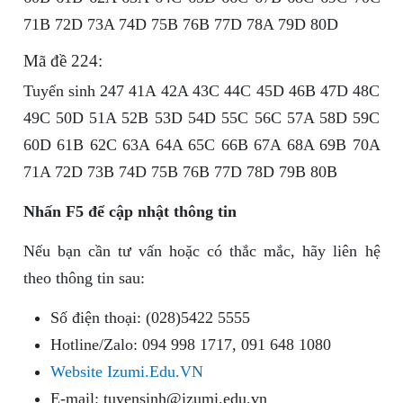
71B 72D 73A 74D 75B 76B 77D 78A 79D 80D
Mã đề 224:
Tuyển sinh 247 41A 42A 43C 44C 45D 46B 47D 48C
49C 50D 51A 52B 53D 54D 55C 56C 57A 58D 59C
60D 61B 62C 63A 64A 65C 66B 67A 68A 69B 70A
71A 72D 73B 74D 75B 76B 77D 78D 79B 80B
Nhấn F5 để cập nhật thông tin
Nếu bạn cần tư vấn hoặc có thắc mắc, hãy liên hệ
theo thông tin sau:
Số điện thoại: (028)5422 5555
Hotline/Zalo: 094 998 1717, 091 648 1080
Website Izumi.Edu.VN
E-mail:
tuyensinh@izumi.edu.vn