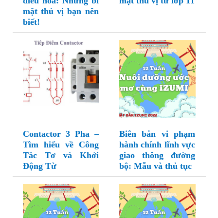
điều hòa: Những bí
mật thú vị từ lớp 11
mật thú vị bạn nên
biết!
Contactor 3 Pha –
Biên bản vi phạm
Tìm hiểu về Công
hành chính lĩnh vực
Tắc Tơ và Khởi
giao thông đường
Động Từ
bộ: Mẫu và thủ tục