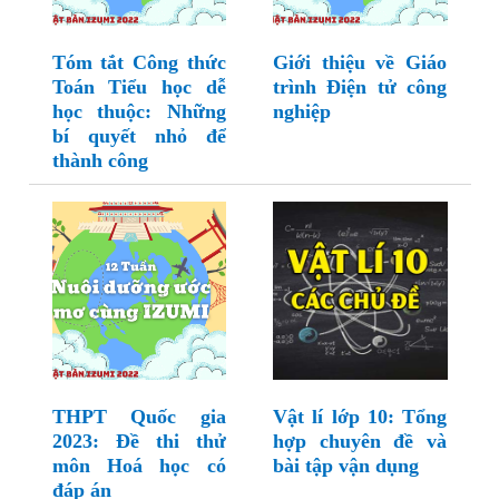
Tóm tắt Công thức
Giới thiệu về Giáo
Toán Tiểu học dễ
trình Điện tử công
học thuộc: Những
nghiệp
bí quyết nhỏ để
thành công
THPT Quốc gia
Vật lí lớp 10: Tổng
2023: Đề thi thử
hợp chuyên đề và
môn Hoá học có
bài tập vận dụng
đáp án