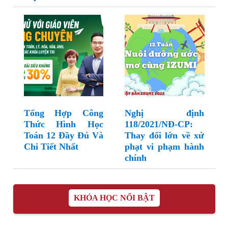
Tổng Hợp Công
Nghị định
Thức Hình Học
118/2021/NĐ-CP:
Toán 12 Đầy Đủ Và
Thay đổi lớn về xử
Chi Tiết Nhất
phạt vi phạm hành
chính
KHÓA HỌC NỔI BẬT