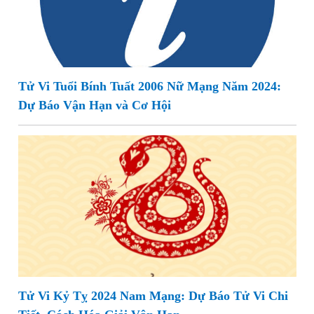
Tử Vi Tuổi Bính Tuất 2006 Nữ Mạng Năm 2024:
Dự Báo Vận Hạn và Cơ Hội
Tử Vi Kỷ Tỵ 2024 Nam Mạng: Dự Báo Tử Vi Chi