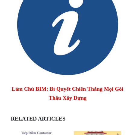
Làm Chủ BIM: Bí Quyết Chiến Thắng Mọi Gói
Thầu Xây Dựng
RELATED ARTICLES