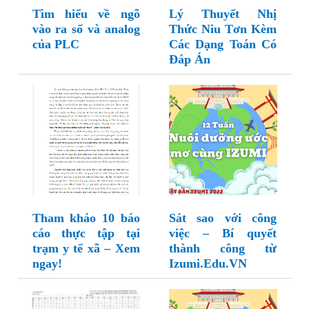
Tìm hiểu về ngõ
Lý Thuyết Nhị
vào ra số và analog
Thức Niu Tơn Kèm
của PLC
Các Dạng Toán Có
Đáp Án
Tham khảo 10 báo
Sát sao với công
cáo thực tập tại
việc – Bí quyết
trạm y tế xã – Xem
thành công từ
ngay!
Izumi.Edu.VN