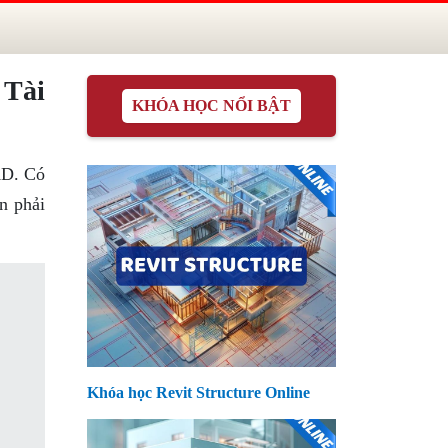
 Tài
KHÓA HỌC NỔI BẬT
AD. Có
n phải
Khóa học Revit Structure Online