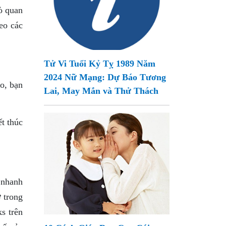
ò quan
eo các
Tử Vi Tuổi Kỷ Tỵ 1989 Năm
2024 Nữ Mạng: Dự Báo Tương
o, bạn
Lai, May Mắn và Thử Thách
t thúc
ẽ nhanh
 trong
s trên