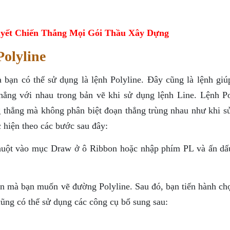
yết Chiến Thắng Mọi Gói Thầu Xây Dựng
olyline
 bạn có thể sử dụng là lệnh Polyline. Đây cũng là lệnh giú
hẳng với nhau trong bản vẽ khi sử dụng lệnh Line. Lệnh Po
 thẳng mà không phân biệt đoạn thẳng trùng nhau như khi s
c hiện theo các bước sau đây:
chuột vào mục Draw ở ô Ribbon hoặc nhập phím PL và ấn dấ
n mà bạn muốn vẽ đường Polyline. Sau đó, bạn tiến hành chọ
ũng có thể sử dụng các công cụ bổ sung sau: