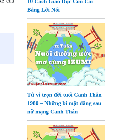
kế của
10 Cách Giáo Dục Con Cái
Bằng Lời Nói
Tử vi trọn đời tuổi Canh Thân
1980 – Những bí mật đằng sau
nữ mạng Canh Thân