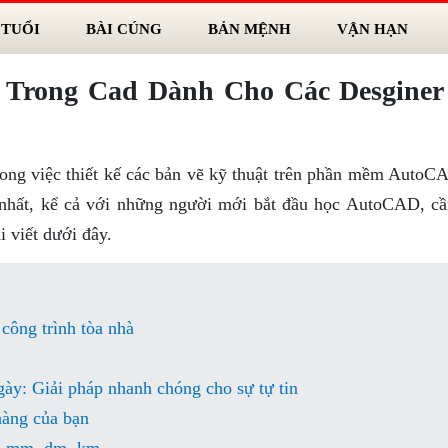
 TUỔI
BÀI CÚNG
BẢN MỆNH
VẬN HẠN
Trong Cad Dành Cho Các Desginer
rong việc thiết kế các bản vẽ kỹ thuật trên phần mềm AutoC
 nhất, kể cả với những người mới bắt đầu học AutoCAD, cầ
i viết dưới đây.
 công trình tòa nhà
gày: Giải pháp nhanh chóng cho sự tự tin
hàng của bạn