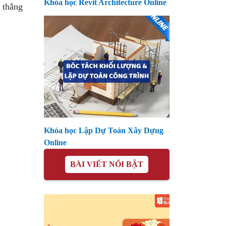
Khóa học Revit Architecture Online
 thẳng
Khóa học Lập Dự Toán Xây Dựng
Online
BÀI VIẾT NỔI BẬT