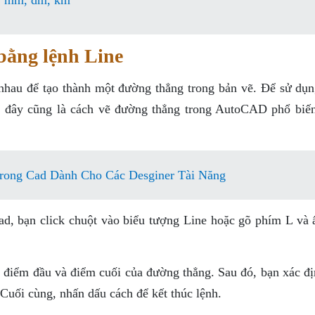
m, mm, dm, km
bằng lệnh Line
 nhau để tạo thành một đường thẳng trong bản vẽ. Để sử dụn
, đây cũng là cách vẽ đường thẳng trong AutoCAD phổ biến
rong Cad Dành Cho Các Desginer Tài Năng
d, bạn click chuột vào biểu tượng Line hoặc gõ phím L và 
 điểm đầu và điểm cuối của đường thẳng. Sau đó, bạn xác đị
 Cuối cùng, nhấn dấu cách để kết thúc lệnh.