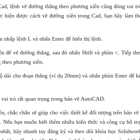
Cad, lệnh vẽ đường thẳng theo phương xiên cũng đóng vai tr
hực hiện được cách vẽ đường xiên trong Cad, bạn hãy làm th
nhấp lệnh L và nhấn Enter để hiển thị lệnh.
ên để vẽ đường thẳng, sau đó nhấn Shift và phím <. Tiếp the
g theo phương xiên.
ộ dài cho đoạn thẳng (ví dụ 20mm) và nhấn phím Enter để kế
vai trò rất quan trọng trong bản vẽ AutoCAD.
n, chắc chắn sẽ giúp cho việc thiết kế đối tượng trên bản v
. Nếu bạn muốn biết thêm nhiều kiến thức và công cụ hỗ trợ
 nhất, hãy nhanh tay đăng ký và theo dõi khóa học Solidwork