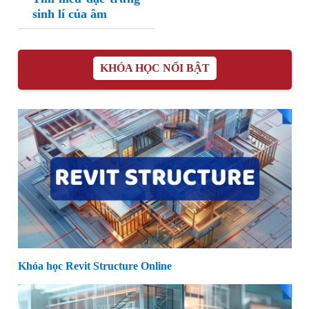
sinh lí của âm
KHÓA HỌC NỔI BẬT
Khóa học Revit Structure Online