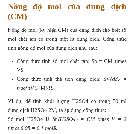
Nồng độ mol của dung dịch
(CM)
Nồng độ mol (ký hiệu CM) của dung dịch cho biết số
mol chất tan có trong một lít dung dịch. Công thức
tính nồng độ mol của dung dịch như sau:
Công thức tính số mol chất tan: $n = CM times
V$
Công thức tính thể tích dung dịch: $V
{dd} =
frac{n}{C
{M}}$
Ví dụ, để tính khối lượng H2SO4 có trong 50 ml
dung dịch H2SO4 2M, ta áp dụng công thức:
Số mol H2SO4 là $n
{H2SO4} = CM times V = 2
times 0.05 = 0.1 mol$.