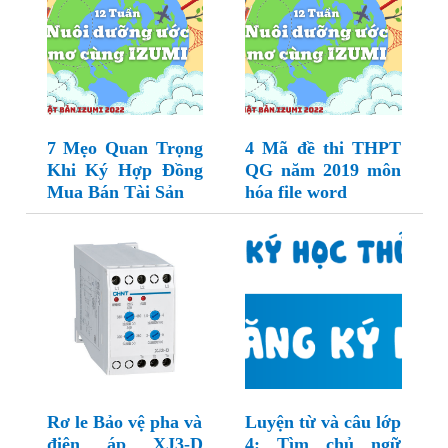
7 Mẹo Quan Trọng
4 Mã đề thi THPT
Khi Ký Hợp Đồng
QG năm 2019 môn
Mua Bán Tài Sản
hóa file word
Rơ le Bảo vệ pha và
Luyện từ và câu lớp
điện áp XJ3-D
4: Tìm chủ ngữ