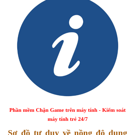
Phần mềm Chặn Game trên máy tính - Kiểm soát
máy tính trẻ 24/7
Sơ đồ tư duy về nồng độ dung