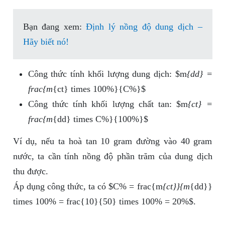
Bạn đang xem:
Định lý nồng độ dung dịch –
Hãy biết nó!
Công thức tính khối lượng dung dịch: $m
{dd} =
frac{m
{ct} times 100%}{C%}$
Công thức tính khối lượng chất tan: $m
{ct} =
frac{m
{dd} times C%}{100%}$
Ví dụ, nếu ta hoà tan 10 gram đường vào 40 gram
nước, ta cần tính nồng độ phần trăm của dung dịch
thu được.
Áp dụng công thức, ta có $C% = frac{m
{ct}}{m
{dd}}
times 100% = frac{10}{50} times 100% = 20%$.