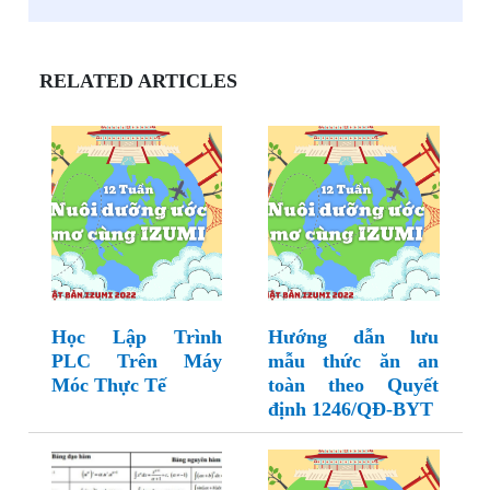
RELATED ARTICLES
Học Lập Trình
Hướng dẫn lưu
PLC Trên Máy
mẫu thức ăn an
Móc Thực Tế
toàn theo Quyết
định 1246/QĐ-BYT