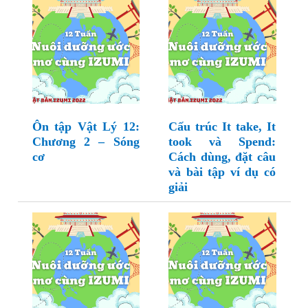
Ôn tập Vật Lý 12:
Cấu trúc It take, It
Chương 2 – Sóng
took và Spend:
cơ
Cách dùng, đặt câu
và bài tập ví dụ có
giải