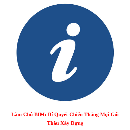
Làm Chủ BIM: Bí Quyết Chiến Thắng Mọi Gói
Thầu Xây Dựng