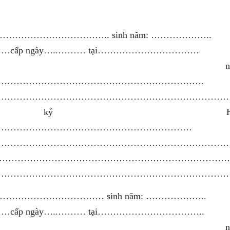
……………………………….. sinh năm: ………………..
…………cấp ngày…..……… tại……………………………
 nghiệp
………………………………………………………….
…………………………………………………………………………………
 ký HKTT
………………………………………………………
…………………………………………………………………
y: …………………………………………………………………………………
…………………………………………………………………
……………………………… sinh năm: ………………..
………cấp ngày…..……… tại……………………………..
 nghiệp