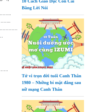
10 Cách Giáo Dục Con Cái
Bằng Lời Nói
……..
…..
…………
…
….
Tử vi trọn đời tuổi Canh Thân
1980 – Những bí mật đằng sau
nữ mạng Canh Thân