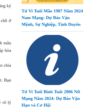
ăng ký
Tử Vi Tuổi Mão 1987 Năm 2024
Nam Mạng: Dự Báo Vận
 chỗ ở
Mệnh, Sự Nghiệp, Tình Duyên
nh mâu
áp hòa
ân chia
ết. Bạn
Tử Vi Tuổi Bính Tuất 2006 Nữ
Mạng Năm 2024: Dự Báo Vận
 rõ lý
Hạn và Cơ Hội