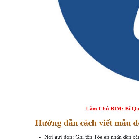
Làm Chủ BIM: Bí Qu
Hướng dẫn cách viết mẫu đ
Nơi gửi đơn: Ghi tên Tòa án nhân dân c