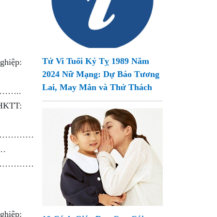
Tử Vi Tuổi Kỷ Tỵ 1989 Năm
:
2024 Nữ Mạng: Dự Báo Tương
Lai, May Mắn và Thử Thách
……..
:
…………
…
…………
: