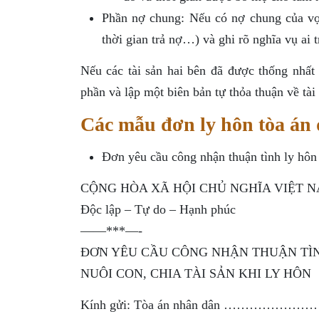
Phần nợ chung: Nếu có nợ chung của vợ c
thời gian trả nợ…) và ghi rõ nghĩa vụ ai 
Nếu các tài sản hai bên đã được thống nhất
phần và lập một biên bản tự thỏa thuận về tài
Các mẫu đơn ly hôn tòa á
Đơn yêu cầu công nhận thuận tình ly hôn
CỘNG HÒA XÃ HỘI CHỦ NGHĨA VIỆT 
Độc lập – Tự do – Hạnh phúc
——***—-
ĐƠN YÊU CẦU CÔNG NHẬN THUẬN TÌN
NUÔI CON, CHIA TÀI SẢN KHI LY HÔN
Kính gửi: Tòa án nhân dân …………………… 