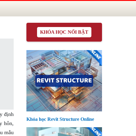
KHÓA HỌC NỔI BẬT
y định
Khóa học Revit Structure Online
y hôn,
iệu mẫu