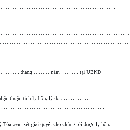
………………………………………………………….
…………………………………………………………………………………
………………………………………………………………………………
…………………………………………………………………
y: …………………………………………………………………………………
…………………………………………………………..
ày……………….. tháng ……… năm ………. tại UBND
……………………………………………………………………
…………………………………………………..
 nhận thuận tình ly hôn, lý do : ……………
…………………………………………………..
………………………………………………………
 Tòa xem xét giai quyết cho chúng tôi được ly hôn.