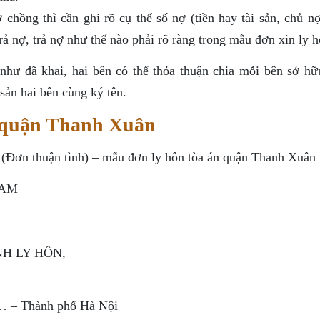
hồng thì cần ghi rõ cụ thể số nợ (tiền hay tài sản, chủ nợ 
trả nợ, trả nợ như thế nào phải rõ ràng trong mẫu đơn xin ly h
 như đã khai, hai bên có thể thỏa thuận chia mỗi bên sở hữ
 sản hai bên cùng ký tên.
n quận Thanh Xuân
 (Đơn thuận tình) – mẫu đơn ly hôn tòa án quận Thanh Xuân
NAM
H LY HÔN,
– Thành phố Hà Nội