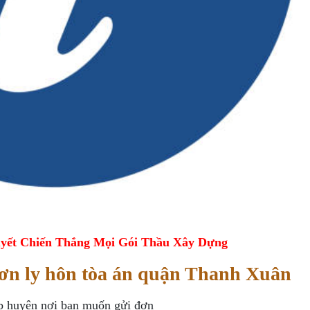
yết Chiến Thắng Mọi Gói Thầu Xây Dựng
ơn ly hôn tòa án quận Thanh Xuân
ấp huyện nơi bạn muốn gửi đơn