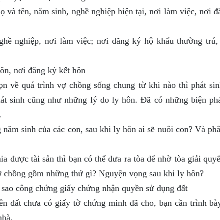
và tên, năm sinh, nghề nghiệp hiện tại, nơi làm việc, nơi đ
ghề nghiệp, nơi làm việc; nơi đăng ký hộ khẩu thường trú,
ôn, nơi đăng ký kết hôn
n về quá trình vợ chồng sống chung từ khi nào thì phát si
át sinh cũng như những lý do ly hôn. Đã có những biện ph
.
 năm sinh của các con, sau khi ly hôn ai sẽ nuôi con? Và ph
a được tài sản thì bạn có thể đưa ra tòa để nhờ tòa giải quy
vợ chồng gồm những thứ gì? Nguyện vọng sau khi ly hôn?
ản sao công chứng giấy chứng nhận quyền sử dụng đất
ên đất chưa có giấy tờ chứng minh đã cho, bạn cần trình bày
nhà.