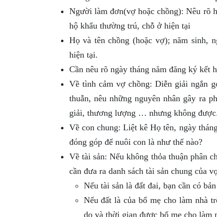
Người làm đơn(vợ hoặc chồng): Nêu rõ họ 
hộ khẩu thường trú, chỗ ở hiện tại
Họ và tên chồng (hoặc vợ); năm sinh, n
hiện tại.
Cần nêu rõ ngày tháng năm đăng ký kết h
Về tình cảm vợ chồng: Diễn giải ngắn gọ
thuẫn, nêu những nguyên nhân gây ra ph
giải, thương lượng … nhưng không được
Về con chung: Liệt kê Họ tên, ngày tháng
đóng góp để nuôi con là như thế nào?
Về tài sản: Nếu không thỏa thuận phân chi
cần đưa ra danh sách tài sản chung của 
Nếu tài sản là đất đai, bạn cần có b
Nếu đất là của bố mẹ cho làm nhà tr
do và thời gian được bố mẹ cho làm 