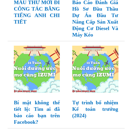
MẪU THƯ MỜI ĐI
Báo Cáo Đánh Giá
CÔNG TÁC BẰNG
Hồ Sơ Đầu Thầu
TIẾNG ANH CHI
Dự Án Đầu Tư
TIẾT
Nâng Cấp Sản Xuất
Động Cơ Diesel Và
Máy Kéo
Bí mật không thể
Tự trình bổ nhiệm
tiết lộ: Tìm ai đã
Kế toán trưởng
báo cáo bạn trên
(2024)
Facebook?