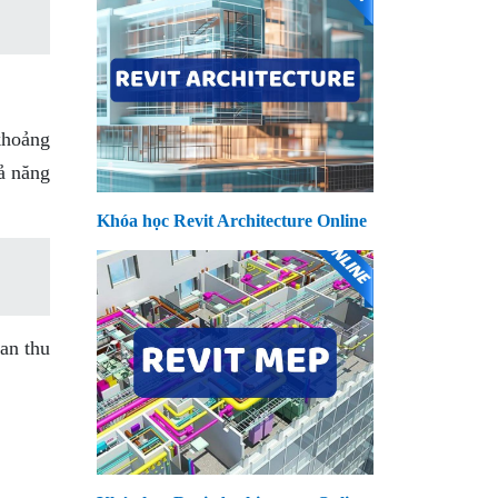
khoảng
ả năng
Khóa học Revit Architecture Online
an thu