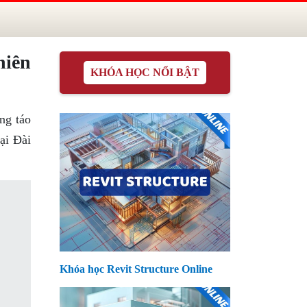
hiên
KHÓA HỌC NỔI BẬT
ng táo
ại Đài
Khóa học Revit Structure Online