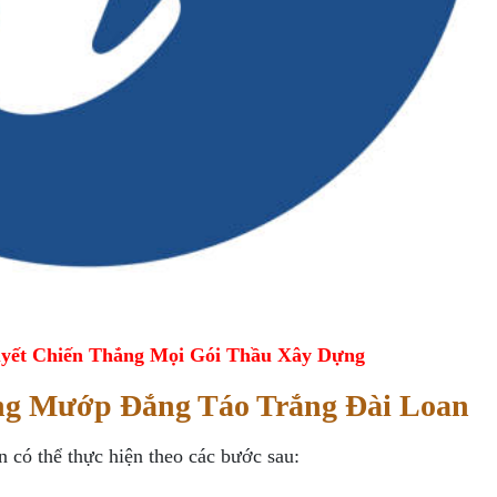
yết Chiến Thắng Mọi Gói Thầu Xây Dựng
ng Mướp Đắng Táo Trắng Đài Loan
có thể thực hiện theo các bước sau: