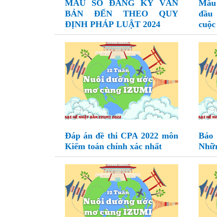
MẪU SỔ ĐĂNG KÝ VĂN
Mẫu 
BẢN ĐẾN THEO QUY
đầu 
ĐỊNH PHÁP LUẬT 2024
cuộc
Đáp án đề thi CPA 2022 môn
Bảo
Kiểm toán chính xác nhất
Nhữn