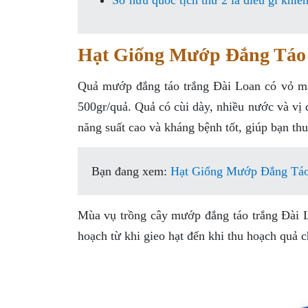
Sở hữu quốc tịch thứ 2 là điều gì khiế
Hạt Giống Mướp Đắng Táo 
Quả mướp đắng táo trắng Đài Loan có vỏ mà
500gr/quả. Quả có cùi dày, nhiều nước và vị
năng suất cao và kháng bệnh tốt, giúp bạn th
Bạn đang xem:
Hạt Giống Mướp Đắng Táo
Mùa vụ trồng cây mướp đắng táo trắng Đài L
hoạch từ khi gieo hạt đến khi thu hoạch quả 