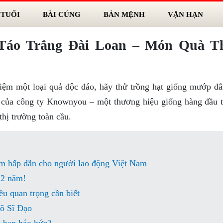
 TUỔI
BÀI CÚNG
BẢN MỆNH
VẬN HẠN
Táo Trắng Đài Loan – Món Quà T
ệm một loại quả độc đáo, hãy thử trồng hạt giống mướp đắ
ín của công ty Knownyou – một thương hiệu giống hàng đầu t
thị trường toàn cầu.
àm hấp dẫn cho người lao động Việt Nam
 2 năm!
ều quan trọng cần biết
Võ Sĩ Đạo