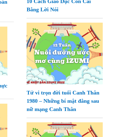
10 Cách Giáo Dục Con Cái
oán
Bằng Lời Nói
hực
Tử vi trọn đời tuổi Canh Thân
1980 – Những bí mật đằng sau
nữ mạng Canh Thân