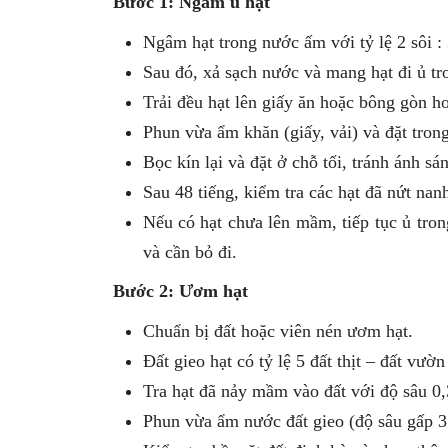
Bước 1: Ngâm ủ hạt
Ngâm hạt trong nước ấm với tỷ lệ 2 sôi : 
Sau đó, xả sạch nước và mang hạt đi ủ t
Trải đều hạt lên giấy ăn hoặc bông gòn h
Phun vừa ẩm khăn (giấy, vải) và đặt tron
Bọc kín lại và đặt ở chỗ tối, tránh ánh sá
Sau 48 tiếng, kiểm tra các hạt đã nứt na
Nếu có hạt chưa lên mầm, tiếp tục ủ tro
và cần bỏ đi.
Bước 2: Ươm hạt
Chuẩn bị đất hoặc viên nén ươm hạt.
Đất gieo hạt có tỷ lệ 5 đất thịt – đất vườ
Tra hạt đã nảy mầm vào đất với độ sâu 0,
Phun vừa ẩm nước đất gieo (độ sâu gấp 3 