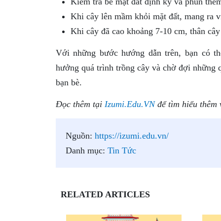
Kiểm tra bề mặt đất định kỳ và phun thê
Khi cây lên mầm khỏi mặt đất, mang ra vị 
Khi cây đã cao khoảng 7-10 cm, thân cây 
Với những bước hướng dẫn trên, bạn có th
hưởng quá trình trồng cây và chờ đợi những 
bạn bè.
Đọc thêm tại
Izumi.Edu.VN
để tìm hiểu thêm 
Nguồn:
https://izumi.edu.vn/
Danh mục:
Tin Tức
RELATED ARTICLES