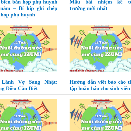
biên bản họp phụ huynh
Mẫu bãi nhiệm kế t
năm – Bí kíp ghi chép
trưởng mới nhất
 họp phụ huynh
 Lãnh Vợ Sang Nhật:
Hướng dẫn viết báo cáo t
g Điều Cần Biết
tập hoàn hảo cho sinh viên