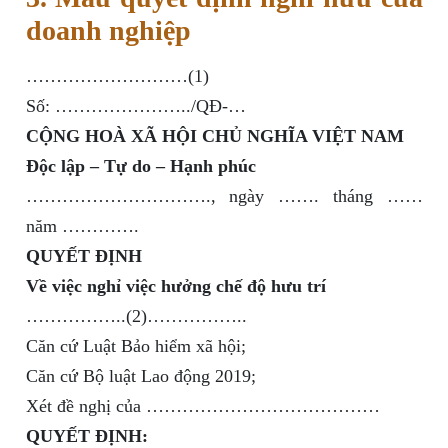
doanh nghiệp
………………………(1)
Số: …………………../QĐ-…
CỘNG HOÀ XÃ HỘI CHỦ NGHĨA VIỆT NAM
Độc lập – Tự do – Hạnh phúc
…………………………., ngày ……. tháng ……
năm ………….
QUYẾT ĐỊNH
Về việc nghỉ việc hưởng chế độ hưu trí
……………..(2)……………..
Căn cứ Luật Bảo hiểm xã hội;
Căn cứ Bộ luật Lao động 2019;
Xét đề nghị của …………………………………
QUYẾT ĐỊNH: