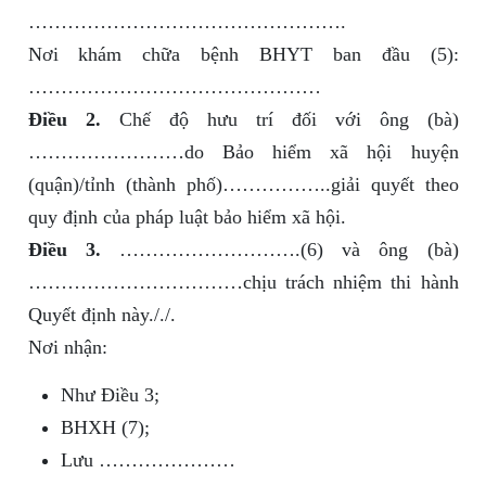
………………………………………….
Nơi khám chữa bệnh BHYT ban đầu (5):
………………………………………
Điều 2.
Chế độ hưu trí đối với ông (bà)
……………………do Bảo hiểm xã hội huyện
(quận)/tỉnh (thành phố)……………..giải quyết theo
quy định của pháp luật bảo hiểm xã hội.
Điều 3.
……………………….(6) và ông (bà)
……………………………chịu trách nhiệm thi hành
Quyết định này././.
Nơi nhận:
Như Điều 3;
BHXH (7);
Lưu …………………