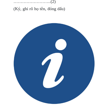
……………………..(2)
(Ký, ghi rõ họ tên, đóng dấu)