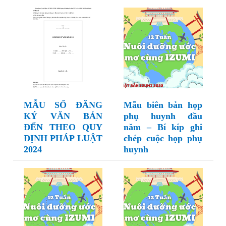
MẪU SỔ ĐĂNG
Mẫu biên bản họp
KÝ VĂN BẢN
phụ huynh đầu
ĐẾN THEO QUY
năm – Bí kíp ghi
ĐỊNH PHÁP LUẬT
chép cuộc họp phụ
2024
huynh