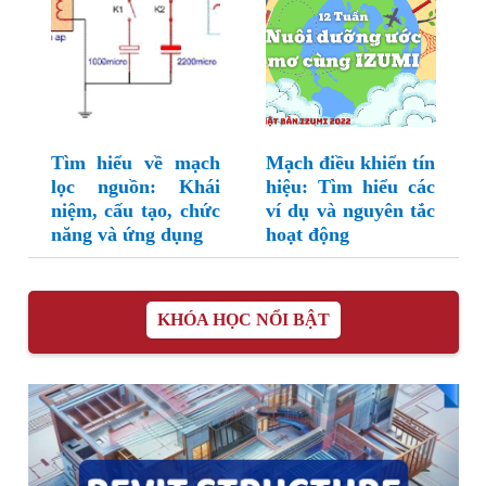
Tìm hiểu về mạch
Mạch điều khiển tín
lọc nguồn: Khái
hiệu: Tìm hiểu các
niệm, cấu tạo, chức
ví dụ và nguyên tắc
năng và ứng dụng
hoạt động
KHÓA HỌC NỔI BẬT