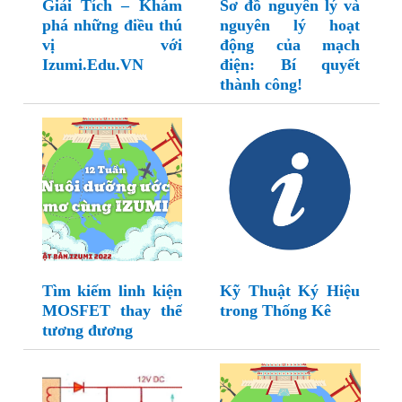
Giải Tích – Khám
Sơ đồ nguyên lý và
phá những điều thú
nguyên lý hoạt
vị với
động của mạch
Izumi.Edu.VN
điện: Bí quyết
thành công!
Tìm kiếm linh kiện
Kỹ Thuật Ký Hiệu
MOSFET thay thế
trong Thống Kê
tương đương