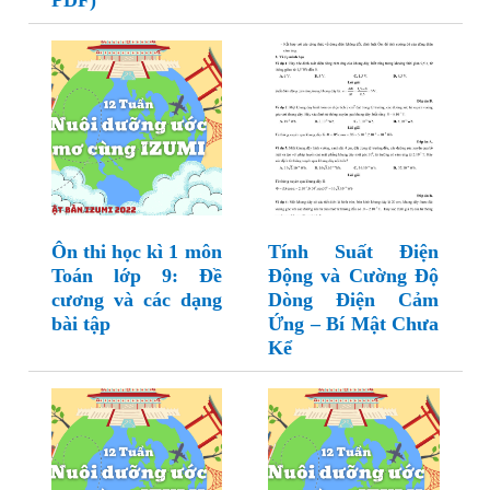
PDF)
Ôn thi học kì 1 môn
Tính Suất Điện
Toán lớp 9: Đề
Động và Cường Độ
cương và các dạng
Dòng Điện Cảm
bài tập
Ứng – Bí Mật Chưa
Kể