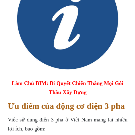
Làm Chủ BIM: Bí Quyết Chiến Thắng Mọi Gói
Thầu Xây Dựng
Ưu điểm của động cơ điện 3 pha
Việc sử dụng điện 3 pha ở Việt Nam mang lại nhiều
lợi ích, bao gồm: