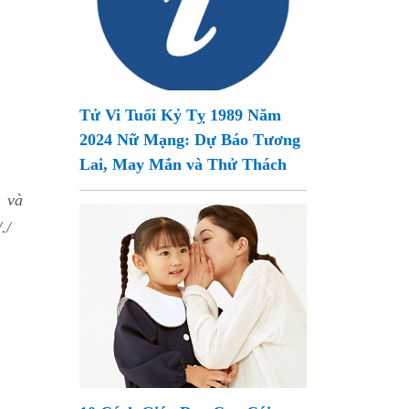
Tử Vi Tuổi Kỷ Tỵ 1989 Năm
2024 Nữ Mạng: Dự Báo Tương
Lai, May Mắn và Thử Thách
 và
./