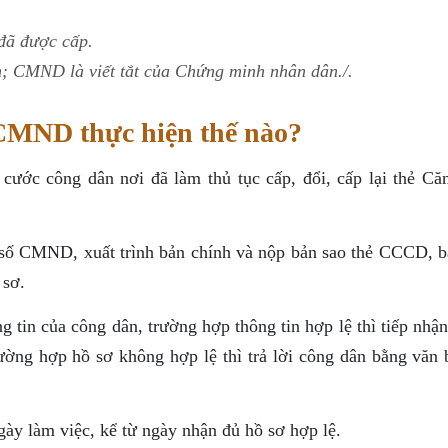
đã được cấp.
n; CMND là viết tắt của Chứng minh nhân dân./.
 CMND thực hiện thế nào?
ước công dân nơi đã làm thủ tục cấp, đổi, cấp lại thẻ Că
 số CMND, xuất trình bản chính và nộp bản sao thẻ CCCD, b
 sơ.
g tin của công dân, trường hợp thông tin hợp lệ thì tiếp nhậ
rường hợp hồ sơ không hợp lệ thì trả lời công dân bằng văn 
y làm việc, kể từ ngày nhận đủ hồ sơ hợp lệ.