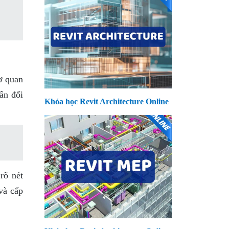
ơ quan
ân đối
Khóa học Revit Architecture Online
rõ nét
và cấp