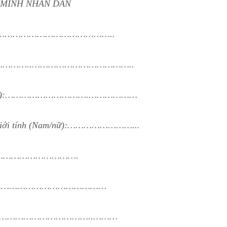
 MINH NHÂN DÂN
…………………………………………..
………..…………..………………………………..
nếu có)(2):………………………….………………
4. Giới tính (Nam/nữ):……………………...
h: …………………………….
…………………………………………………
…………………………………..………