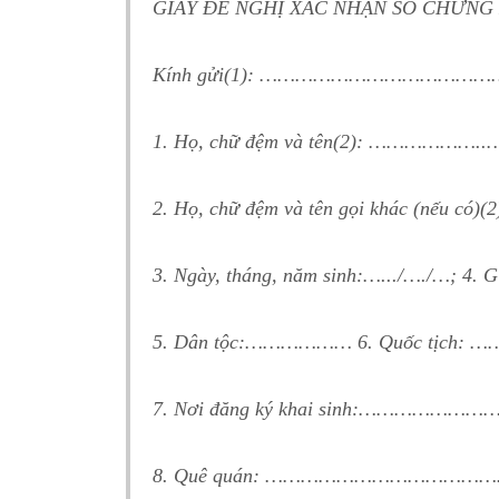
GIẤY ĐỀ NGHỊ XÁC NHẬN SỐ CHỨNG
Kính gửi(1): ……………………………
1. Họ, chữ đệm và tên(2): ………
2. Họ, chữ đệm và tên gọi khác (
3. Ngày, tháng, năm sinh:….../…./…; 
5. Dân tộc:……………… 6. Quốc tịc
7. Nơi đăng ký khai sinh:……
8. Quê quán: ……………………………