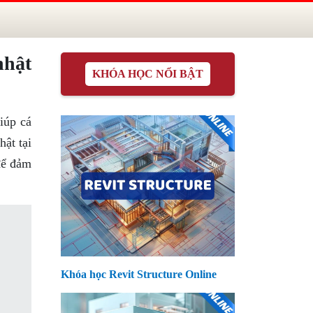
nhật
KHÓA HỌC NỔI BẬT
iúp cá
ật tại
để đảm
Khóa học Revit Structure Online