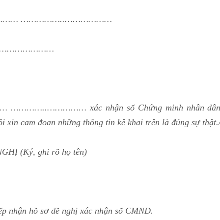
 …………… ……………..………………
……………………
………..…………… xác nhận số Chứng minh nhân dân
 xin cam đoan những thông tin kê khai trên là đúng sự thật./
Ị (Ký, ghi rõ họ tên)
iếp nhận hồ sơ đề nghị xác nhận số CMND.