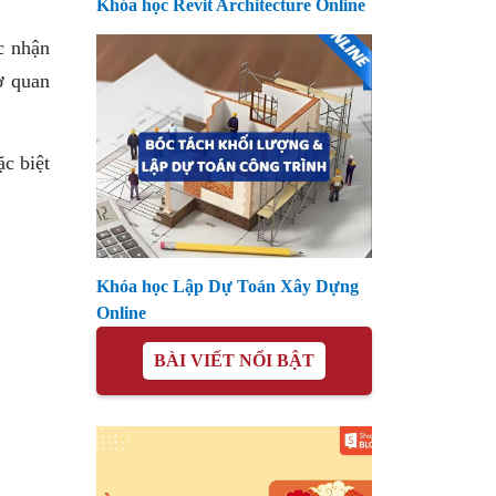
Khóa học Revit Architecture Online
c nhận
ơ quan
c biệt
Khóa học Lập Dự Toán Xây Dựng
Online
BÀI VIẾT NỔI BẬT