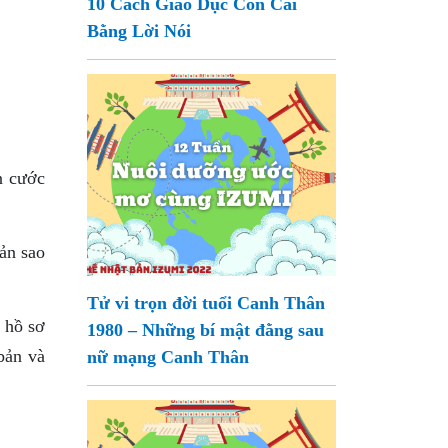
10 Cách Giáo Dục Con Cái
Bằng Lời Nói
n cước
ản sao
Tử vi trọn đời tuổi Canh Thân
n hồ sơ
1980 – Những bí mật đằng sau
bản và
nữ mạng Canh Thân