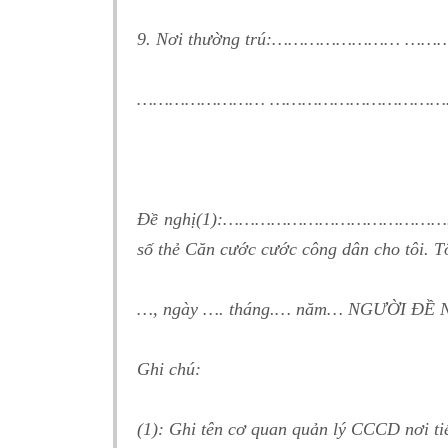
9. Nơi thường trú:……………………
…………………… …………………………
Đề nghị(1):……………………………………… …
số thẻ Căn cước cước công dân cho tôi. Tôi
…, ngày …. tháng.… năm… NGƯỜI ĐỀ NGH
Ghi chú:
(1): Ghi tên cơ quan quản lý CCCD nơi t