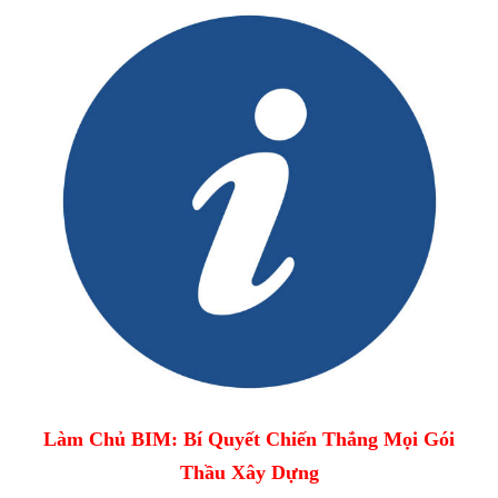
Làm Chủ BIM: Bí Quyết Chiến Thắng Mọi Gói
Thầu Xây Dựng