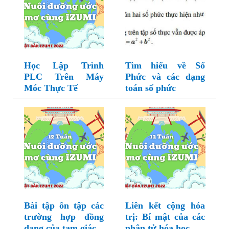
Học Lập Trình
Tìm hiểu về Số
PLC Trên Máy
Phức và các dạng
Móc Thực Tế
toán số phức
Bài tập ôn tập các
Liên kết cộng hóa
trường hợp đồng
trị: Bí mật của các
dạng của tam giác
phân tử hóa học