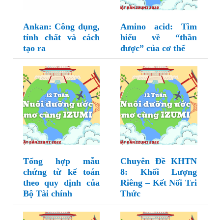
Ankan: Công dụng,
Amino acid: Tìm
tính chất và cách
hiểu về “thần
tạo ra
dược” của cơ thể
Tổng hợp mẫu
Chuyên Đề KHTN
chứng từ kế toán
8: Khối Lượng
theo quy định của
Riêng – Kết Nối Tri
Bộ Tài chính
Thức