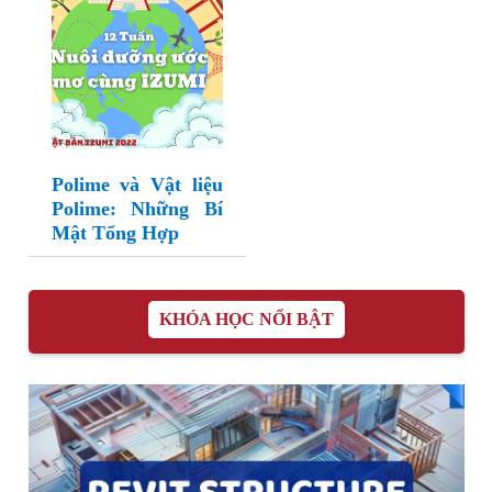
Polime và Vật liệu
Polime: Những Bí
Mật Tổng Hợp
KHÓA HỌC NỔI BẬT