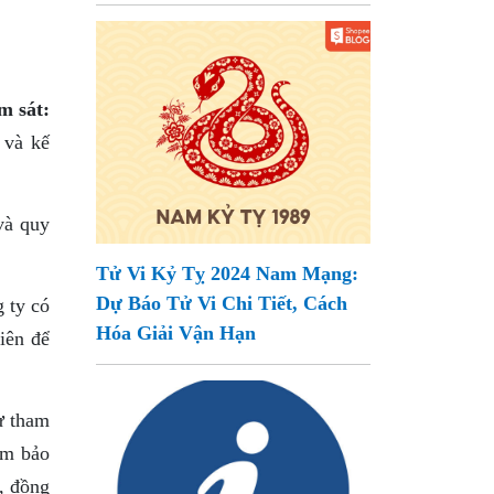
m sát:
 và kế
và quy
Tử Vi Kỷ Tỵ 2024 Nam Mạng:
Dự Báo Tử Vi Chi Tiết, Cách
g ty có
Hóa Giải Vận Hạn
iên để
ự tham
ảm bảo
, đồng