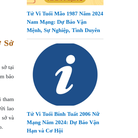
Tử Vi Tuổi Mão 1987 Năm 2024
Nam Mạng: Dự Báo Vận
Mệnh, Sự Nghiệp, Tình Duyên
ơ Sở
sở tại
đảm bảo
i tham
ời lao
Tử Vi Tuổi Bính Tuất 2006 Nữ
 sở và
Mạng Năm 2024: Dự Báo Vận
o.
Hạn và Cơ Hội