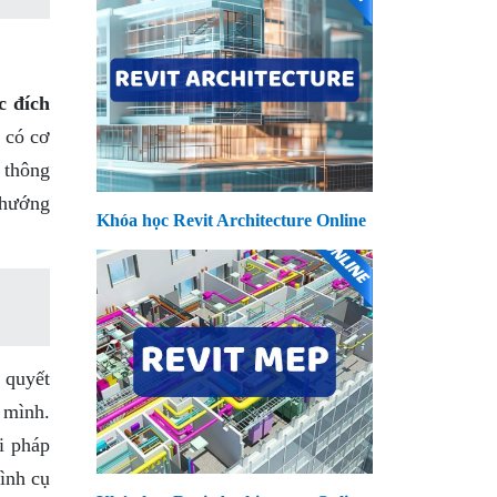
c đích
 có cơ
 thông
ự hướng
Khóa học Revit Architecture Online
 quyết
a mình.
i pháp
hình cụ