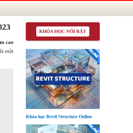
023
KHÓA HỌC NỔI BẬT
âm cao
là một
Khóa học Revit Structure Online