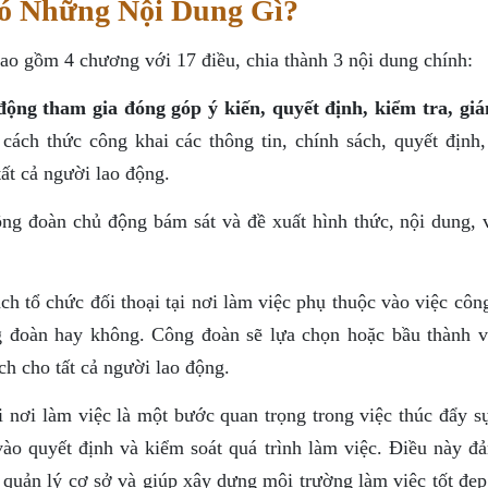
ó Những Nội Dung Gì?
ao gồm 4 chương với 17 điều, chia thành 3 nội dung chính:
ộng tham gia đóng góp ý kiến, quyết định, kiểm tra, giá
cách thức công khai các thông tin, chính sách, quyết định,
ất cả người lao động.
g đoàn chủ động bám sát và đề xuất hình thức, nội dung, 
h tổ chức đối thoại tại nơi làm việc phụ thuộc vào việc côn
ng đoàn hay không. Công đoàn sẽ lựa chọn hoặc bầu thành v
ch cho tất cả người lao động.
 nơi làm việc là một bước quan trọng trong việc thúc đẩy s
vào quyết định và kiểm soát quá trình làm việc. Điều này đ
 quản lý cơ sở và giúp xây dựng môi trường làm việc tốt đẹp