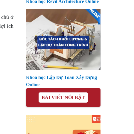
Khóa học Revit Architecture Online
 chủ ở
ợi ích
Khóa học Lập Dự Toán Xây Dựng
Online
BÀI VIẾT NỔI BẬT