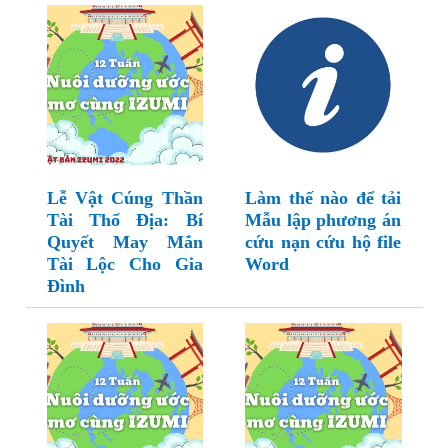
Lễ Vật Cúng Thần
Làm thế nào để tải
Tài Thổ Địa: Bí
Mẫu lập phương án
Quyết May Mắn
cứu nạn cứu hộ file
Tài Lộc Cho Gia
Word
Đình