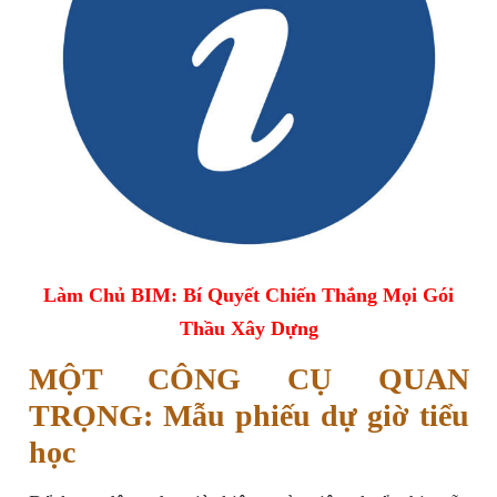
Làm Chủ BIM: Bí Quyết Chiến Thắng Mọi Gói
Thầu Xây Dựng
MỘT CÔNG CỤ QUAN
TRỌNG: Mẫu phiếu dự giờ tiểu
học