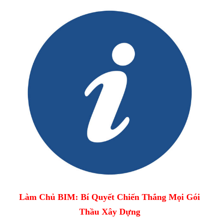
Làm Chủ BIM: Bí Quyết Chiến Thắng Mọi Gói
Thầu Xây Dựng