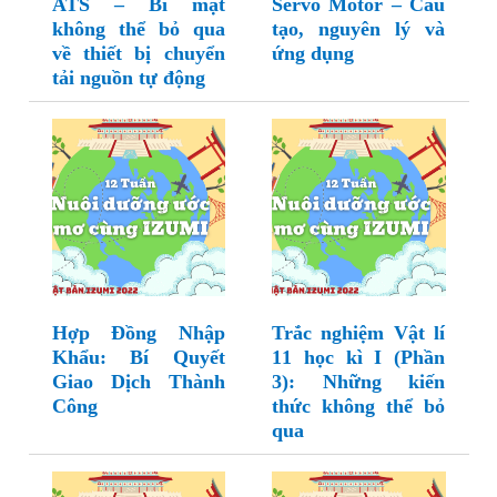
ATS – Bí mật
Servo Motor – Cấu
không thể bỏ qua
tạo, nguyên lý và
về thiết bị chuyển
ứng dụng
tải nguồn tự động
Hợp Đồng Nhập
Trắc nghiệm Vật lí
Khẩu: Bí Quyết
11 học kì I (Phần
Giao Dịch Thành
3): Những kiến
Công
thức không thể bỏ
qua