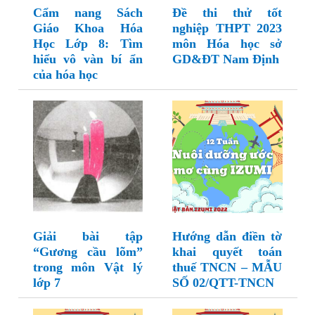
Cẩm nang Sách
Đề thi thử tốt
Giáo Khoa Hóa
nghiệp THPT 2023
Học Lớp 8: Tìm
môn Hóa học sở
hiểu vô vàn bí ẩn
GD&ĐT Nam Định
của hóa học
Giải bài tập
Hướng dẫn điền tờ
“Gương cầu lõm”
khai quyết toán
trong môn Vật lý
thuế TNCN – MẪU
lớp 7
SỐ 02/QTT-TNCN