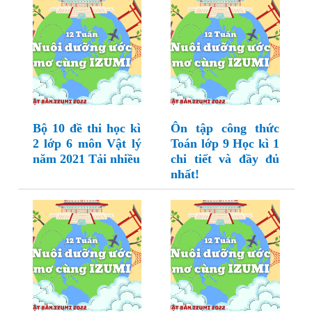
Bộ 10 đề thi học kì
Ôn tập công thức
2 lớp 6 môn Vật lý
Toán lớp 9 Học kì 1
năm 2021 Tải nhiều
chi tiết và đầy đủ
nhất!