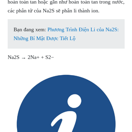
hoàn toàn tan hoặc gần như hoàn toàn tan trong nước,
các phân tử của Na2S sẽ phân li thành ion.
Bạn đang xem:
Phương Trình Điện Li của Na2S:
Những Bí Mật Được Tiết Lộ
Na2S → 2Na+ + S2−