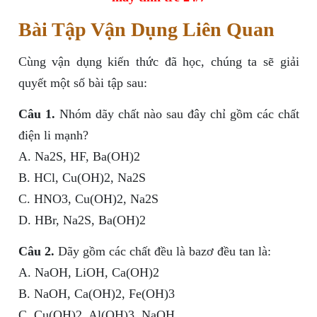
Bài Tập Vận Dụng Liên Quan
Cùng vận dụng kiến thức đã học, chúng ta sẽ giải
quyết một số bài tập sau:
Câu 1.
Nhóm dãy chất nào sau đây chỉ gồm các chất
điện li mạnh?
A. Na2S, HF, Ba(OH)2
B. HCl, Cu(OH)2, Na2S
C. HNO3, Cu(OH)2, Na2S
D. HBr, Na2S, Ba(OH)2
Câu 2.
Dãy gồm các chất đều là bazơ đều tan là:
A. NaOH, LiOH, Ca(OH)2
B. NaOH, Ca(OH)2, Fe(OH)3
C. Cu(OH)2, Al(OH)3, NaOH