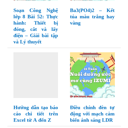
Soạn Công Nghệ
Ba3(PO4)2 – Kết
lớp 8 Bài 52: Thực
tủa màu trắng hay
hành: Thiết bị
vàng
đóng, cắt và lấy
điện – Giải bài tập
và Lý thuyết
Hướng dẫn tạo báo
Điều chỉnh đèn tự
cáo chi tiết trên
động với mạch cảm
Excel từ A đến Z
biến ánh sáng LDR