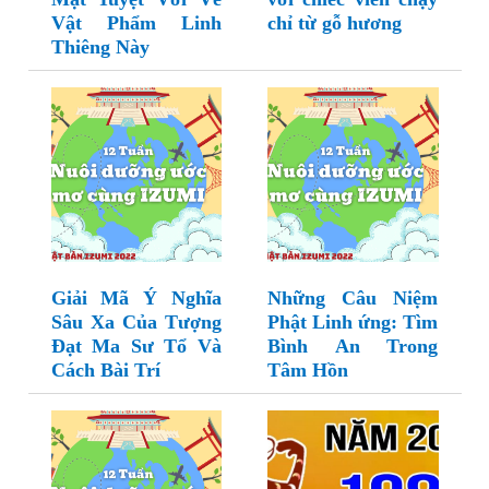
Vật Phẩm Linh
chỉ từ gỗ hương
Thiêng Này
Giải Mã Ý Nghĩa
Những Câu Niệm
Sâu Xa Của Tượng
Phật Linh ứng: Tìm
Đạt Ma Sư Tổ Và
Bình An Trong
Cách Bài Trí
Tâm Hồn