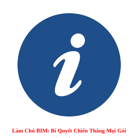
Làm Chủ BIM: Bí Quyết Chiến Thắng Mọi Gói