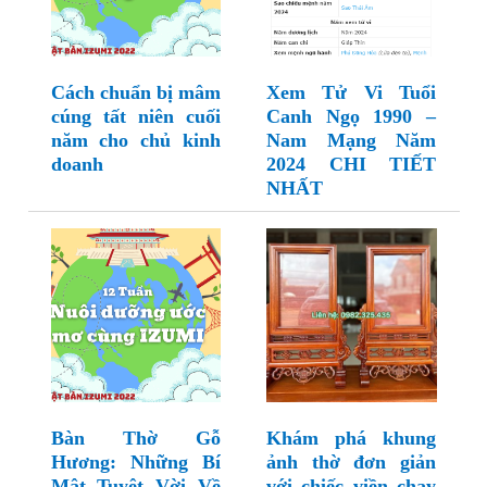
Cách chuẩn bị mâm
Xem Tử Vi Tuổi
cúng tất niên cuối
Canh Ngọ 1990 –
năm cho chủ kinh
Nam Mạng Năm
doanh
2024 CHI TIẾT
NHẤT
Bàn Thờ Gỗ
Khám phá khung
Hương: Những Bí
ảnh thờ đơn giản
Mật Tuyệt Vời Về
với chiếc viền chạy