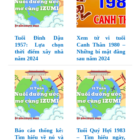
Tuổi Đinh Dậu
Xem tử vi tuổi
1957: Lựa chọn
Canh Thân 1980 –
thời điểm xây nhà
Những bí mật đằng
năm 2024
sau năm 2024
Báo cáo thống kê:
Tuổi Quý Hợi 1983
Tìm hiểu về nó và
– Tìm hiểu ngày,