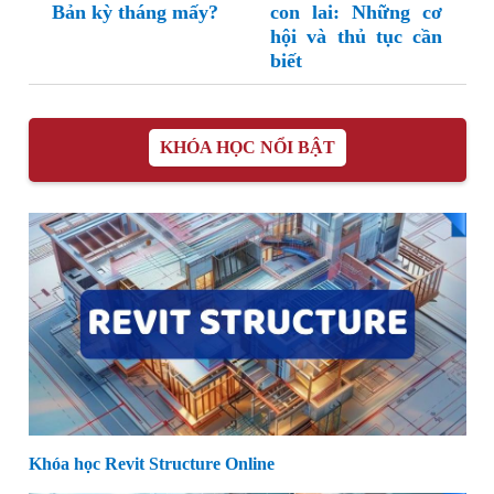
Bản kỳ tháng mấy?
con lai: Những cơ
hội và thủ tục cần
biết
KHÓA HỌC NỔI BẬT
Khóa học Revit Structure Online