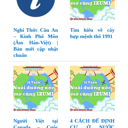
Nghi Thức Cầu An
Tìm hiểu về cây
– Kinh Phổ Môn
hợp mệnh thổ 1991
(Âm Hán-Việt) |
Bản mới cập nhật
chuẩn
Người Việt tại
4 CÁCH ĐỂ ĐỊNH
Canada – Cuộc
CƯ Ở NƯỚC