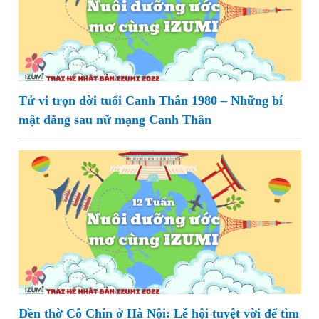
Tử vi trọn đời tuổi Canh Thân 1980 – Những bí
mật đằng sau nữ mạng Canh Thân
Đền thờ Cô Chín ở Hà Nội: Lễ hội tuyệt vời để tìm