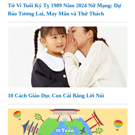
Tử Vi Tuổi Kỷ Tỵ 1989 Năm 2024 Nữ Mạng: Dự
Báo Tương Lai, May Mắn và Thử Thách
10 Cách Giáo Dục Con Cái Bằng Lời Nói