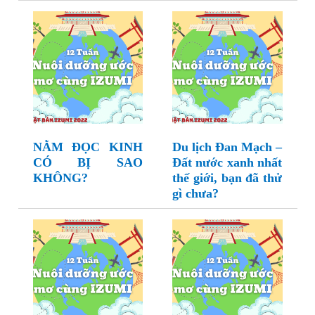
NẰM ĐỌC KINH
Du lịch Đan Mạch –
CÓ BỊ SAO
Đất nước xanh nhất
KHÔNG?
thế giới, bạn đã thử
gì chưa?