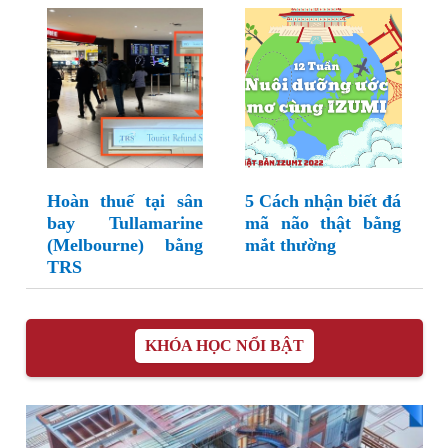
Hoàn thuế tại sân
5 Cách nhận biết đá
bay Tullamarine
mã não thật bằng
(Melbourne) bằng
mắt thường
TRS
KHÓA HỌC NỔI BẬT