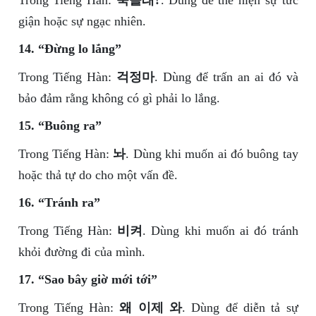
Trong Tiếng Hàn:
죽을래?
. Dùng để thể hiện sự tức
giận hoặc sự ngạc nhiên.
14. “Đừng lo lắng”
Trong Tiếng Hàn:
걱정마
. Dùng để trấn an ai đó và
bảo đảm rằng không có gì phải lo lắng.
15. “Buông ra”
Trong Tiếng Hàn:
놔
. Dùng khi muốn ai đó buông tay
hoặc thả tự do cho một vấn đề.
16. “Tránh ra”
Trong Tiếng Hàn:
비켜
. Dùng khi muốn ai đó tránh
khỏi đường đi của mình.
17. “Sao bây giờ mới tới”
Trong Tiếng Hàn:
왜 이제 와
. Dùng để diễn tả sự