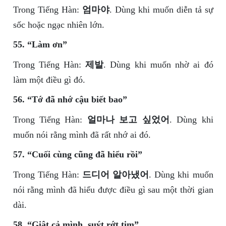
Trong Tiếng Hàn:
엄마야
. Dùng khi muốn diễn tả sự
sốc hoặc ngạc nhiên lớn.
55. “Làm ơn”
Trong Tiếng Hàn:
제발
. Dùng khi muốn nhờ ai đó
làm một điều gì đó.
56. “Tớ đã nhớ cậu biết bao”
Trong Tiếng Hàn:
얼마나 보고 싶었어
. Dùng khi
muốn nói rằng mình đã rất nhớ ai đó.
57. “Cuối cùng cũng đã hiểu rồi”
Trong Tiếng Hàn:
드디어 알아냈어
. Dùng khi muốn
nói rằng mình đã hiểu được điều gì sau một thời gian
dài.
58. “Giật cả mình, suýt rớt tim”