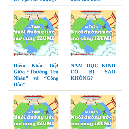
Điểm Khác Biệt
NẰM ĐỌC KINH
Giữa “Thường Trú
CÓ BỊ SAO
Nhân” và “Công
KHÔNG?
Dân”