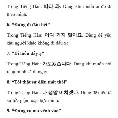
Trong Tiếng Hàn:
따라 와
. Dùng khi muốn ai đó đi
theo mình.
6. “Đừng đi đâu hết”
Trong Tiếng Hàn:
어디 가지 말아요
. Dùng để yêu
cầu người khác không đi đâu xa.
7. “Đi luôn đây ạ”
Trong Tiếng Hàn:
가보겠습니다
. Dùng khi muốn nói
rằng mình sẽ đi ngay.
8. “Tôi thật sự điên mất thôi”
Trong Tiếng Hàn:
나 정말 미치겠다
. Dùng để diễn tả
sự tức giận hoặc bực mình.
9. “Đừng có mà vênh váo”