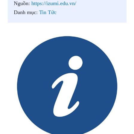
Nguồn:
https://izumi.edu.vn/
Danh mục:
Tin Tức