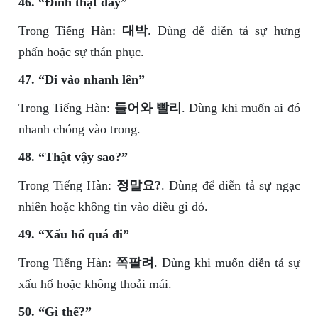
46. “Đỉnh thật đấy”
Trong Tiếng Hàn:
대박
. Dùng để diễn tả sự hưng
phấn hoặc sự thán phục.
47. “Đi vào nhanh lên”
Trong Tiếng Hàn:
들어와 빨리
. Dùng khi muốn ai đó
nhanh chóng vào trong.
48. “Thật vậy sao?”
Trong Tiếng Hàn:
정말요?
. Dùng để diễn tả sự ngạc
nhiên hoặc không tin vào điều gì đó.
49. “Xấu hổ quá đi”
Trong Tiếng Hàn:
쪽팔려
. Dùng khi muốn diễn tả sự
xấu hổ hoặc không thoải mái.
50. “Gì thế?”