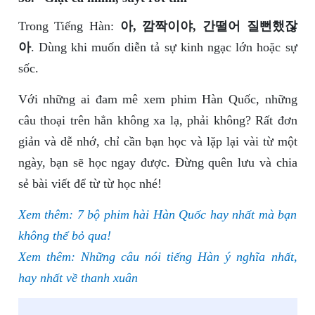
Trong Tiếng Hàn:
아, 깜짝이야, 간떨어 질뻔했잖
아
. Dùng khi muốn diễn tả sự kinh ngạc lớn hoặc sự
sốc.
Với những ai đam mê xem phim Hàn Quốc, những
câu thoại trên hẳn không xa lạ, phải không? Rất đơn
giản và dễ nhớ, chỉ cần bạn học và lặp lại vài từ một
ngày, bạn sẽ học ngay được. Đừng quên lưu và chia
sẻ bài viết để từ từ học nhé!
Xem thêm: 7 bộ phim hài Hàn Quốc hay nhất mà bạn
không thể bỏ qua!
Xem thêm: Những câu nói tiếng Hàn ý nghĩa nhất,
hay nhất về thanh xuân