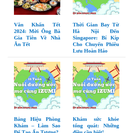
Văn Khấn Tết
Thời Gian Bay Từ
2024: Mời Ông Bà
Hà Nội Đến
Gia Tiên Về Nhà
Singapore: Bí Kíp
Ăn Tết
Cho Chuyến Phiêu
Lưu Hoàn Hảo
Bảng Hiệu Phòng
Khám sức khỏe
Khám – Làm Sao
tổng quát: Những
Để Tạo Ấn Tượng?
điều cần biết!