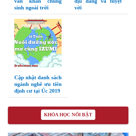
văn khấn chúng
dịu dàng và tuyệt
sinh ngoài trời
vời
Cập nhật danh sách
ngành nghề ưu tiên
định cư tại Úc 2019
KHÓA HỌC NỔI BẬT