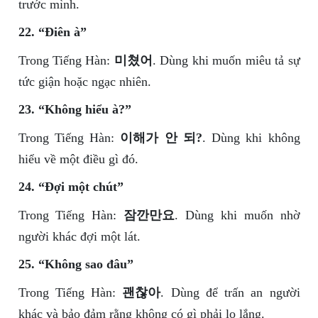
trước mình.
22. “Điên à”
Trong Tiếng Hàn:
미쳤어
. Dùng khi muốn miêu tả sự
tức giận hoặc ngạc nhiên.
23. “Không hiểu à?”
Trong Tiếng Hàn:
이해가 안 되?
. Dùng khi không
hiểu về một điều gì đó.
24. “Đợi một chút”
Trong Tiếng Hàn:
잠깐만요
. Dùng khi muốn nhờ
người khác đợi một lát.
25. “Không sao đâu”
Trong Tiếng Hàn:
괜찮아
. Dùng để trấn an người
khác và bảo đảm rằng không có gì phải lo lắng.